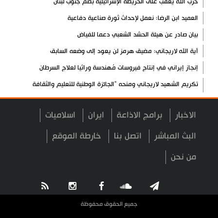
حزب الله يعقب على الخريطة الإسرائيلية بضم جنوب لبنان
العميد ابن الرضا: نعمل لإحداث ثورة صناعية دفاعية
بيان صادر عن هيئة الحشد الشعبي دعما للفياض
آية الله لاريجاني: مضيق هرمز لن يعود إلى وضعه السابق
إنجاز إيراني في إنتاج فيروسات مُهندسة وراثيا لعلاج السرطان
تكريم الشهيد لاريجاني ومنحه "الجائزة الوطنية للتعليم والثقافة
والبحوث"
آخر مستجدات الإبادة الجماعية في غزة
الاخبار
برامج الاذاعة
ايران
اسلاميات
"حماس": نتمسك بالاتفاق مع الوسطاء والأولوية للتنفيذ
البث المباشر
اتصل بنا
خارطة الموقع
الشيخ صبري يحذر من حزام استيطاني يعزل الأقصى عن القدس
من نحن
"روس آتوم": عودة 5 خبراء روس إلى محطة بوشهر النووية
تعرف على أسباب تسارع شيخوخة القلب
مفتي عُمان يدعو إلى نبذ الفتن ووحدة الصف بين المسلمين
جميع الحقوق محفوظة
قائد إيراني: أمن الحدود مستقر بفضل وجود وحدات التدخل السريع