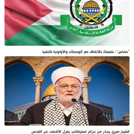
"حماس": نتمسك بالاتفاق مع الوسطاء والأولوية للتنفيذ
الشيخ صبري يحذر من حزام استيطاني يعزل الأقصى عن القدس