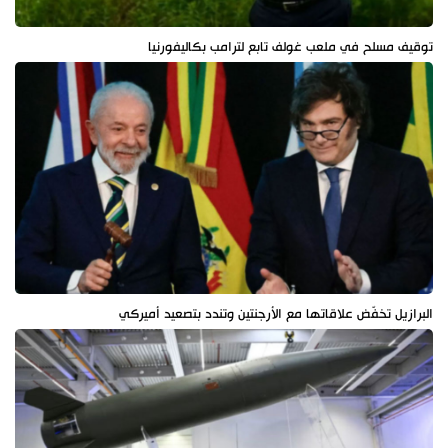
توقيف مسلح في ملعب غولف تابع لترامب بكاليفورنيا
البرازيل تخفّض علاقاتها مع الأرجنتين وتندد بتصعيد أميركي