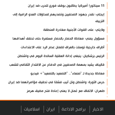
11 سيناتورا أميركيا يطالبون بوقف فوري للحرب ضد إيران
إيجئي: نقدر جهود الصحفيين وتصديهم لمحاولات العدو الرامية إلى
التزييف
ولايتي: على القوات الأجنبية مغادرة المنطقة
مسؤول يمني: معادلة الحصار بالحصار مستمرة حتى تحقق أهدافها
أطراف خارجية توسلت بالعراق لضمان عدم الرد على الاعتداءات
الرئيس بزشكيان: ينبغي إدانة العقلية السائدة اليوم في واشنطن
قاليباف يشيد بمهمة الصحفيين في الدفاع عن الاقتدار الثقافي للشعب
معادلة جديدة لـ "صنعاء".. "التصعيد بالتصعيد"+ فيديو
حرس الثورة: واشنطن وتل أبيب فشلتا في تحقيق مؤامراتهما ضد إيران
طهران: الاتفاق مع عُمان لا يعني إعادة فتح مضيق هرمز
أنصار الله: لا أمان للقوات السعودية ومرتزقتها على الأراضي اليمنية
الرئيس بزشكيان: لن نخضع للضغوط والترهيب
الاخبار
برامج الاذاعة
ايران
اسلاميات