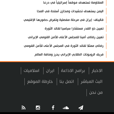
المقاومة تستهدف موقعاً إسرائيلياً في درعا
اليمن يستهدف تحشيدات ومخازن أسلحة في المخا
قاليباف: إيران في مرحلة مفصلية وتفرض حضورها الإقليمي
تعيين ذو القدر مستشارا سياسيا لقائد الثورة
تعيين رضائي أمينا للمجلس الأعلى للأمن القومي الإيراني
رضائي ممثلا لقائد الثورة في المجلس الأعلى للأمن القومي
فريق الروبوتات الطلابي الإيراني يحرز وصافة العالم
حزب الله يعقب على الخريطة الإسرائيلية بضم جنوب لبنان
الاخبار
برامج الاذاعة
ايران
اسلاميات
العميد ابن الرضا: نعمل لإحداث ثورة صناعية دفاعية
بيان صادر عن هيئة الحشد الشعبي دعما للفياض
البث المباشر
اتصل بنا
خارطة الموقع
آية الله لاريجاني: مضيق هرمز لن يعود إلى وضعه السابق
من نحن
إنجاز إيراني في إنتاج فيروسات مُهندسة وراثيا لعلاج السرطان
تكريم الشهيد لاريجاني ومنحه "الجائزة الوطنية للتعليم والثقافة
والبحوث"