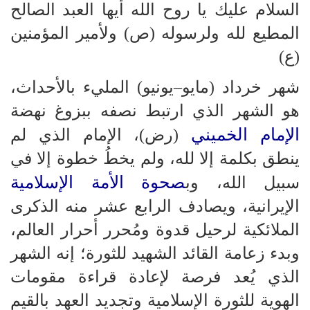
السلام عليك يا روح الله أيها العبد الصالح
المطيع لله ولرسوله (ص) ولأمير المؤمنين
(ع)
شهر خرداد (مايو–يونيو) المليء بالأحداث،
هو الشهر الذي ارتبط نصفه ببزوغ نهضة
الإمام الخميني
(رض)، الإمام الذي لم
ينطق بكلمة إلا لله، ولم يخطُ خطوة إلا في
صحوة الأمة الإسلامية
سبيل الله، وب
الإيرانية، ويصادف الرابع عشر منه الذكرى
الملائكية لرحيل قدوة ومُحرر أحرار العالم،
وبدء زعامة القائد الشهيد للثورة؛ إنه الشهر
الذي يُعد فرصة لإعادة قراءة مقومات
الهوية للثورة الإسلامية وتجديد العهد بالقيم