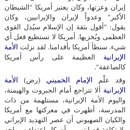
إيران وعزتها، وكان يعتبر أمريكا "الشيطان
الأكبر" وعدواً لإيران والإيرانيين، وكان
يقول: "أقول بثقة إن الإسلام سيُذل القوى
العظمى ويُخزيها. أمريكا لا تستطيع فعل أي
الأمة
شيء. سنطأ أمريكا بأقدامنا. لقد نزلت
الإيرانية
العظيمة على رأس أمريكا
كالصاعقة".
الإمام الخميني
الأمة
وقد علّم
(رض)
الإيرانية
ألا تتراجع أمام الجبروت والهيمنة،
واليوم الأمة الإيرانية، مستلهمة من ذات
المدرسة، أظهرت في معركتها مع أمريكا
والكيان الصهيوني أن عصر التهديد الإيراني
بلا تكلفة قد انتهى، وأن كل اعتداء سيواجه