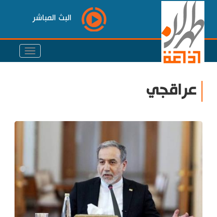
البث المباشر
عراقجي