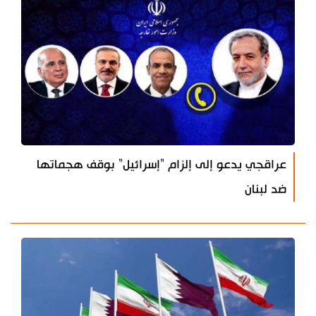
عراقجي يدعو إلى إلزام "إسرائيل" بوقف هجماتها
ضد لبنان