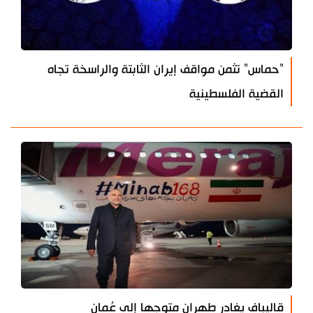
"حماس" تثمن مواقف إيران الثابتة والراسخة تجاه
القضية الفلسطينية
قاليباف يغادر طهران متوجها إلى عُمان