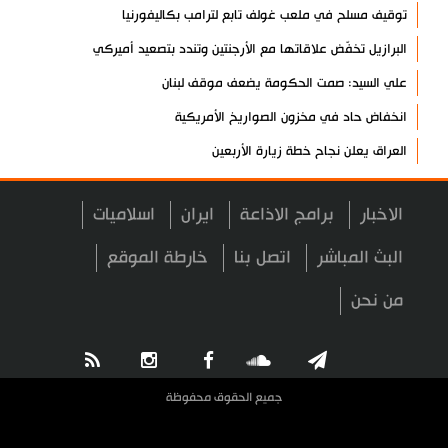
توقيف مسلح في ملعب غولف تابع لترامب بكاليفورنيا
البرازيل تخفّض علاقاتها مع الأرجنتين وتندد بتصعيد أميركي
علي السيد: صمت الحكومة يضعف موقف لبنان
انخفاض حاد في مخزون الصواريخ الأمريكية
العراق يعلن نجاح خطة زيارة الأربعين
رضائي: إيران جاهزة للدفاع عن سيادتها
الاخبار
برامج الاذاعة
ايران
اسلاميات
رئيس بلدية طهران يلتقي مع متولي العتبة الحسينية ومحافظ كربلاء
تقرير مصور.. مراسم عزاء الأربعين بجوار مكان استشهاد الإمام
البث المباشر
اتصل بنا
خارطة الموقع
الشهيد
من نحن
فريق طبي إيراني ينقذ حياة طفل عراقي بأعجوبة+ فيديو
الشيخ قاسم: المقاومة مستمرة ما دام الاحتلال موجودا
حمادة: إيران تشكل لاعبا رئيسا على خارطة العالم
جميع الحقوق محفوظة
حشود مليونية تواصل مراسيم الزيارة الأربعينية في كربلاء