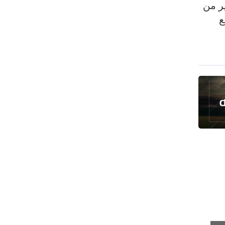
البرازيل تخفّض علاقاتها مع الأرجنتين
ير من
وتندد بتصعيد أميركي
ع
علي السيد: صمت الحكومة يضعف موقف
لبنان
انخفاض حاد في مخزون الصواريخ
الأمريكية
العراق يعلن نجاح خطة زيارة الأربعين
رضائي: إيران جاهزة للدفاع عن سيادتها
رئيس بلدية طهران يلتقي مع متولي
العتبة الحسينية ومحافظ كربلاء
تقرير مصور.. مراسم عزاء الأربعين بجوار
مكان استشهاد الإمام الشهيد
فريق طبي إيراني ينقذ حياة طفل عراقي
بأعجوبة+ فيديو
الشيخ قاسم: المقاومة مستمرة ما دام