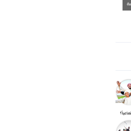
الاحتلال موجودا
سة
اعياً؟