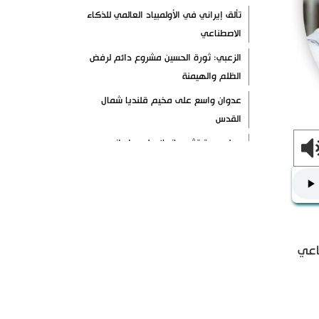
تألق إيراني في الأولمبياد العالمي للذكاء
الاصطناعي
الزعبي: ثورة الحسين مشروع دائم لرفض
الظلم والهيمنة
عدوان واسع على مخيم قلنديا شمال
القدس
دول عربية تشيد بإنجاز علمي إيراني
القوات اليمنية تعلن استهداف ناقلة نفط
سعودية
إيران وعُمان تبحثان ترتيبات الملاحة في
هرمز
اعي
السوائل النانوية تعزز كفاءة المحولات
توقيف مسلح في ملعب غولف تابع
لترامب بكاليفورنيا