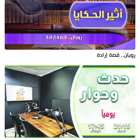
رويان.. قصة إرادة