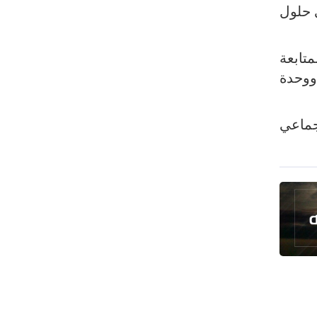
رئيس بلدية طهران يلتقي مع متولي
ى حلول
العتبة الحسينية ومحافظ كربلاء
تقرير مصور.. مراسم عزاء الأربعين بجوار
متابعة
مكان استشهاد الإمام الشهيد
ووحدة
فريق طبي إيراني ينقذ حياة طفل عراقي
بأعجوبة+ فيديو
جماعي
الشيخ قاسم: المقاومة مستمرة ما دام
الاحتلال موجودا
حمادة: إيران تشكل لاعبا رئيسا على
خارطة العالم
حشود مليونية تواصل مراسيم الزيارة
الأربعينية في كربلاء
اللجنة التجارية المشتركة بين إيران
وباكستان تبدأ أعمالها
بدء مسيرات إحياء زيارة الأربعين في