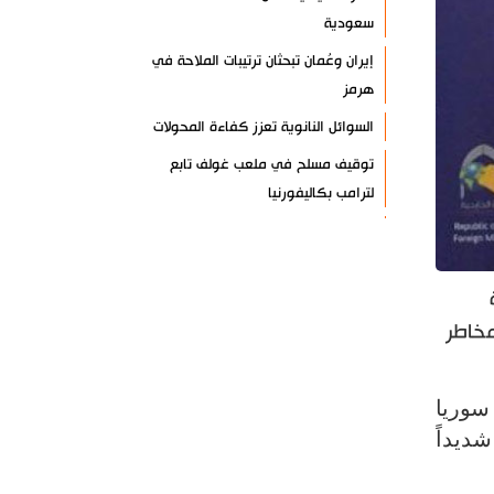
سعودية
إيران وعُمان تبحثان ترتيبات الملاحة في
هرمز
السوائل النانوية تعزز كفاءة المحولات
توقيف مسلح في ملعب غولف تابع
لترامب بكاليفورنيا
البرازيل تخفّض علاقاتها مع الأرجنتين
وتندد بتصعيد أميركي
علي السيد: صمت الحكومة يضعف موقف
لبنان
مخاطر
انخفاض حاد في مخزون الصواريخ
الأمريكية
سوريا
العراق يعلن نجاح خطة زيارة الأربعين
شديداً
رضائي: إيران جاهزة للدفاع عن سيادتها