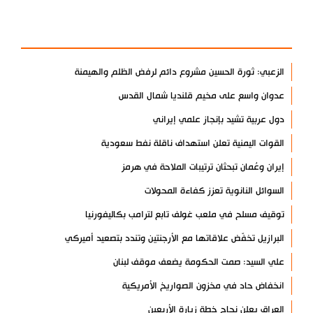
الأكثر مشاهدة
الزعبي: ثورة الحسين مشروع دائم لرفض الظلم والهيمنة
عدوان واسع على مخيم قلنديا شمال القدس
دول عربية تشيد بإنجاز علمي إيراني
القوات اليمنية تعلن استهداف ناقلة نفط سعودية
إيران وعُمان تبحثان ترتيبات الملاحة في هرمز
السوائل النانوية تعزز كفاءة المحولات
توقيف مسلح في ملعب غولف تابع لترامب بكاليفورنيا
البرازيل تخفّض علاقاتها مع الأرجنتين وتندد بتصعيد أميركي
علي السيد: صمت الحكومة يضعف موقف لبنان
انخفاض حاد في مخزون الصواريخ الأمريكية
العراق يعلن نجاح خطة زيارة الأربعين