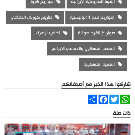
القوة الصاروخية الإيرانية
صواريخ كروز
صواريخ فتح 1 الباليستية
صاروخ كورتال الدفاعي
صواريخ الفرط صوتية
نظام يا زهراء
التقدم العسكري والدفاعي الإيراني
التقنية العسكرية
شاركوا هذا الخبر مع أصدقائكم
Share
Facebook
Twitter
WhatsApp
ذات صلة