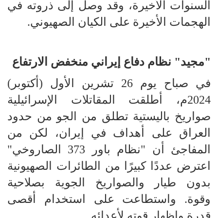
السنوات الأخيرة، وقد وصل إلى ذروته في
الهجمات الأخيرة على الكيان الصهيوني.
"مجيد" نظام دفاع إيراني منخفض الارتفاع
في صباح يوم 26 تشرين الأول (أكتوبر)
2024م، أطلقت المقاتلات الإسرائيلية
صواريخ باليستية تطلق من الجو من حدود
العراق على أهداف في إيران، لكن من
المفاجئ أن "نظام باور 373 الصاروخي"
اعترض عددًا كبيرًا من الطائرات الصهيونية
بدون طيار والصواريخ الجوية بصلاحية
وقوة. واستطاعت على استخدام أقصى
قدرة وإظهار قوته لأعدائه.