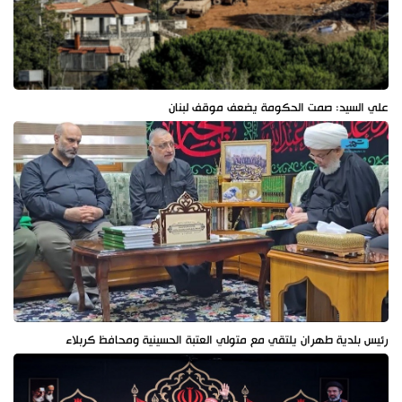
علي السيد: صمت الحكومة يضعف موقف لبنان
رئيس بلدية طهران يلتقي مع متولي العتبة الحسينية ومحافظ كربلاء