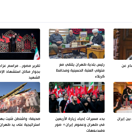
رئيس بلدية طهران يلتقي مع
فاع عن
تقرير مصور.. مراسم عزاء 
متولي العتبة الحسينية ومحافظ
بجوار مكان استشهاد الإم
كربلاء
الشهيد
بين إيران
بدء مسيرات إحياء زيارة الأربعين
صحيفة: واشنطن مُنيت به
في طهران وعموم إيران+ صور
استراتيجية على يد طهران
وفيديوهات