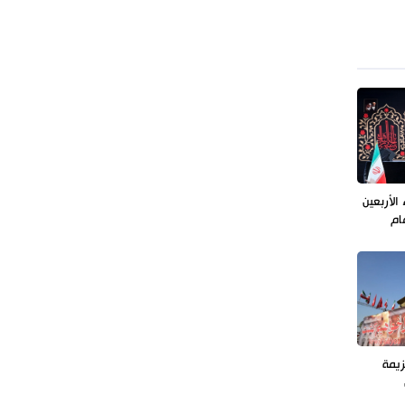
طهران وعموم إيران+ صور وفيديوهات
الأربعين
ام
زيمة