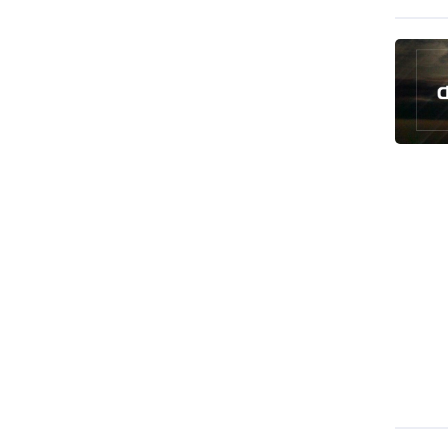
رئيس بلدية طهران يلتقي مع متولي
العتبة الحسينية ومحافظ كربلاء
تقرير مصور.. مراسم عزاء الأربعين بجوار
مكان استشهاد الإمام الشهيد
فريق طبي إيراني ينقذ حياة طفل عراقي
بأعجوبة+ فيديو
الشيخ قاسم: المقاومة مستمرة ما دام
الاحتلال موجودا
حمادة: إيران تشكل لاعبا رئيسا على
خارطة العالم
حشود مليونية تواصل مراسيم الزيارة
الأربعينية في كربلاء
اللجنة التجارية المشتركة بين إيران
وباكستان تبدأ أعمالها
بدء مسيرات إحياء زيارة الأربعين في