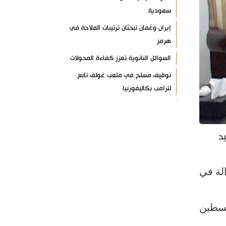
سعودية
إيران وعُمان تبحثان ترتيبات الملاحة في
هرمز
السوائل النانوية تعزز كفاءة المحولات
توقيف مسلح في ملعب غولف تابع
لترامب بكاليفورنيا
البرازيل تخفّض علاقاتها مع الأرجنتين
وتندد بتصعيد أميركي
د
علي السيد: صمت الحكومة يضعف موقف
لبنان
انخفاض حاد في مخزون الصواريخ
لة في
الأمريكية
العراق يعلن نجاح خطة زيارة الأربعين
سطين
رضائي: إيران جاهزة للدفاع عن سيادتها