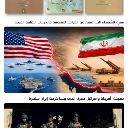
سيرة الشهداء المدافعين عن المراقد المقدسة في رحاب الثقافة العربية
صحيفة: أمريكا وإسرائيل خسرتا الحرب بينما خرجت إيران منتصرة