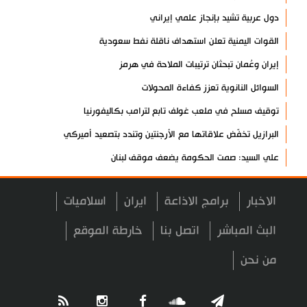
دول عربية تشيد بإنجاز علمي إيراني
القوات اليمنية تعلن استهداف ناقلة نفط سعودية
إيران وعُمان تبحثان ترتيبات الملاحة في هرمز
السوائل النانوية تعزز كفاءة المحولات
توقيف مسلح في ملعب غولف تابع لترامب بكاليفورنيا
البرازيل تخفّض علاقاتها مع الأرجنتين وتندد بتصعيد أميركي
علي السيد: صمت الحكومة يضعف موقف لبنان
انخفاض حاد في مخزون الصواريخ الأمريكية
الاخبار
برامج الاذاعة
ايران
اسلاميات
العراق يعلن نجاح خطة زيارة الأربعين
رضائي: إيران جاهزة للدفاع عن سيادتها
البث المباشر
اتصل بنا
خارطة الموقع
رئيس بلدية طهران يلتقي مع متولي العتبة الحسينية ومحافظ كربلاء
من نحن
تقرير مصور.. مراسم عزاء الأربعين بجوار مكان استشهاد الإمام
الشهيد