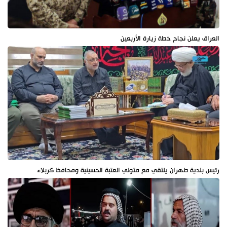
العراق يعلن نجاح خطة زيارة الأربعين
رئيس بلدية طهران يلتقي مع متولي العتبة الحسينية ومحافظ كربلاء