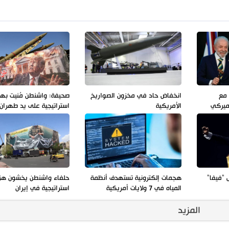
 مع
انخفاض حاد في مخزون الصواريخ
صحيفة: واشنطن مُنيت به
أميركي
الأمريكية
استراتيجية على يد طهران
 "فيفا"
هجمات إلكترونية تستهدف أنظمة
حلفاء واشنطن يخشون هز
المياه في 7 ولايات أمريكية
استراتيجية في إيران
المزيد