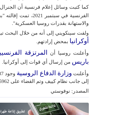
كما كتبت وسائل إعلام فرنسية أن الجنرال
الفرنسية في سبتمبر 2021، تمت إقالته "بسبب حسابات خاطئة حول احتمال اندلاع النزاع في
والاستهانة بقدرات روسيا العسكرية".
ولفت سينكويني إلى أنه من خلال البحث تبين
أوكرانيا
بمحض إرادتهم.
المرتزقة الفرنسيي
وأعلنت روسيا أن
باريس
من إرسال أي قوات إلى أوكرانيا.
وزارة الدفاع الروسية
وأعلنت
وجود 13387 مرتزقا أجنبيا وصلوا إلى
إلى جانب نظام كييف وتم القضاء على 5962 منهم حتى الآن.
المصدر: نوفوستي