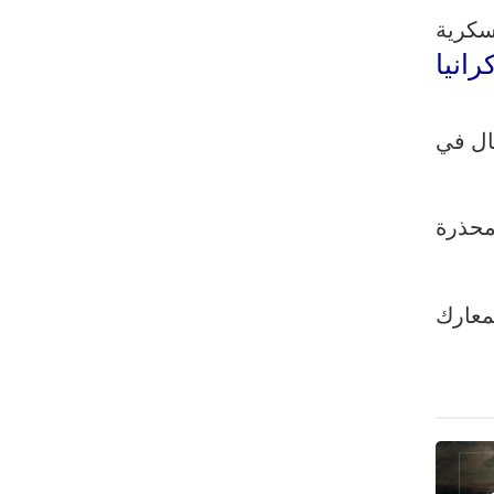
رئيس بلدية طهران يلتقي مع متولي
سكرية
العتبة الحسينية ومحافظ كربلاء
رانيا
تقرير مصور.. مراسم عزاء الأربعين بجوار
مكان استشهاد الإمام الشهيد
تال في
فريق طبي إيراني ينقذ حياة طفل عراقي
بأعجوبة+ فيديو
الشيخ قاسم: المقاومة مستمرة ما دام
حذرة
الاحتلال موجودا
حمادة: إيران تشكل لاعبا رئيسا على
خارطة العالم
معارك
حشود مليونية تواصل مراسيم الزيارة
الأربعينية في كربلاء
اللجنة التجارية المشتركة بين إيران
وباكستان تبدأ أعمالها
بدء مسيرات إحياء زيارة الأربعين في