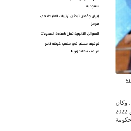
سعودية
إيران وعُمان تبحثان ترتيبات الملاحة في
هرمز
السوائل النانوية تعزز كفاءة المحولات
توقيف مسلح في ملعب غولف تابع
لترامب بكاليفورنيا
البرازيل تخفّض علاقاتها مع الأرجنتين
وتندد بتصعيد أميركي
علي السيد: صمت الحكومة يضعف موقف
نذ
لبنان
انخفاض حاد في مخزون الصواريخ
ي. وكان
الأمريكية
أحد المؤشرات هو إقالة الجنرال إريك فيدو رئيس مديرية الاستخبارات العسكرية في 30 مارس 2022
العراق يعلن نجاح خطة زيارة الأربعين
حكومة
رضائي: إيران جاهزة للدفاع عن سيادتها