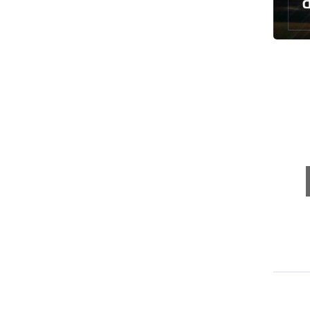
طهران وعموم إيران+ صور وفيديوهات