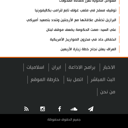
السوائل النانوية تعزز كفاءة المحولات
توقيف مسلح في ملعب غولف تابع لترامب بكاليفورنيا
البرازيل تخفّض علاقاتها مع الأرجنتين وتندد بتصعيد أميركي
علي السيد: صمت الحكومة يضعف موقف لبنان
انخفاض حاد في مخزون الصواريخ الأمريكية
العراق يعلن نجاح خطة زيارة الأربعين
رضائي: إيران جاهزة للدفاع عن سيادتها
الاخبار
برامج الاذاعة
ايران
اسلاميات
رئيس بلدية طهران يلتقي مع متولي العتبة الحسينية ومحافظ كربلاء
تقرير مصور.. مراسم عزاء الأربعين بجوار مكان استشهاد الإمام
البث المباشر
اتصل بنا
خارطة الموقع
الشهيد
من نحن
فريق طبي إيراني ينقذ حياة طفل عراقي بأعجوبة+ فيديو
الشيخ قاسم: المقاومة مستمرة ما دام الاحتلال موجودا
حمادة: إيران تشكل لاعبا رئيسا على خارطة العالم
جميع الحقوق محفوظة
حشود مليونية تواصل مراسيم الزيارة الأربعينية في كربلاء