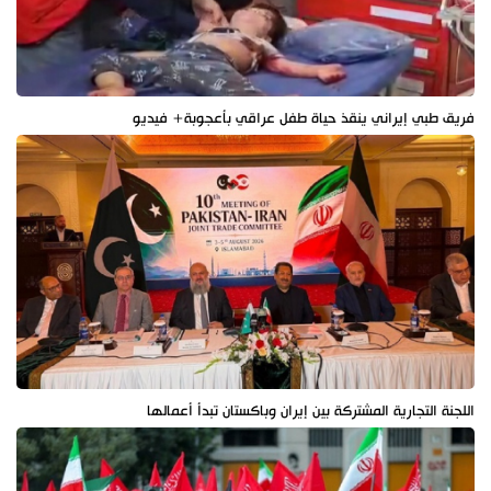
فريق طبي إيراني ينقذ حياة طفل عراقي بأعجوبة+ فيديو
اللجنة التجارية المشتركة بين إيران وباكستان تبدأ أعمالها