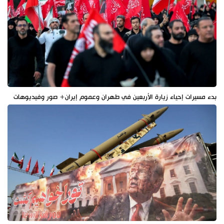
بدء مسيرات إحياء زيارة الأربعين في طهران وعموم إيران+ صور وفيديوهات