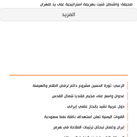
صحيفة: واشنطن مُنيت بهزيمة استراتيجية على يد طهران
المزيد
آخر الأخبار
الأكثر مشاهدة
الزعبي: ثورة الحسين مشروع دائم لرفض الظلم والهيمنة
عدوان واسع على مخيم قلنديا شمال القدس
دول عربية تشيد بإنجاز علمي إيراني
القوات اليمنية تعلن استهداف ناقلة نفط سعودية
إيران وعُمان تبحثان ترتيبات الملاحة في هرمز