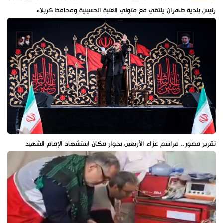
رئيس بلدية طهران يلتقي مع متولي العتبة الحسينية ومحافظ كربلاء
تقرير مصور.. مراسم عزاء الأربعين بجوار مكان استشهاد الإمام الشهيد