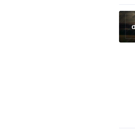
قاليباف يشيد بمهمة الصحفيين في
الدفاع عن الاقتدار الثقافي للشعب
معادلة جديدة لـ "صنعاء".. "التصعيد
بالتصعيد"+ فيديو