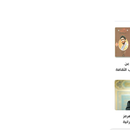
عن
 الثقافة
رمز
انية