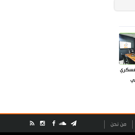
العسكري
سي
من نحن