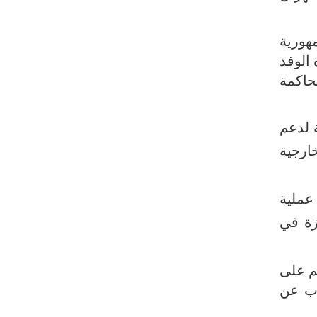
للحرب ضد إيران
ذو القدر: مضيق هرمز لن يفتح طالما لم
هورية
تصحح واشنطن سلوكها
الوفد
197) من قبل الهيئة الحاكمة
حرس الثورة: فتح مضيق هرمز مرهون
بقبول الشروط الإيرانية
إيجئي: نقدر جهود الصحفيين وتصديهم
ة لدعم
لمحاولات العدو الرامية إلى التزييف
ارجية
ولايتي: على القوات الأجنبية مغادرة
المنطقة
عملية
مسؤول يمني: معادلة الحصار بالحصار
زة في
مستمرة حتى تحقق أهدافها
أطراف خارجية توسلت بالعراق لضمان عدم
م على
الرد على الاعتداءات
رب عن
الرئيس بزشكيان: ينبغي إدانة العقلية
السائدة اليوم في واشنطن