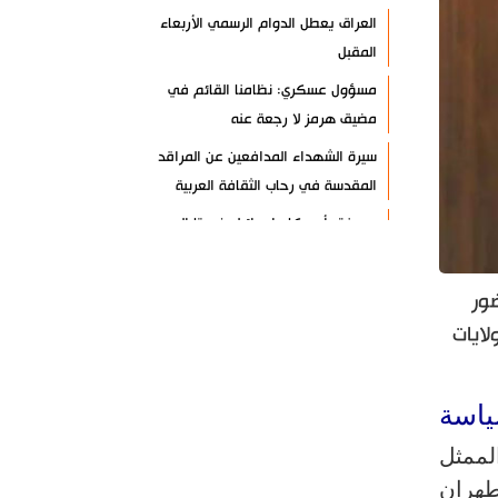
العراق يعطل الدوام الرسمي الأربعاء
المقبل
مسؤول عسكري: نظامنا القائم في
مضيق هرمز لا رجعة عنه
سيرة الشهداء المدافعين عن المراقد
المقدسة في رحاب الثقافة العربية
صحيفة: أمريكا وإسرائيل خسرتا الحرب
بينما خرجت إيران منتصرة
هيئة الحشد الشعبي تنشر.. "قسما لن
ور
يسقط العلم"+ فيديو
لايات
مسقط: مفاوضات هرمز تجري في أجواء
إيجابية
ياسة
إسلام آباد تؤكد على تشكيل حلف
لممثل
إسلامي ضد كيان الاحتلال
 طهران
11 سيناتورا أميركيا يطالبون بوقف فوري