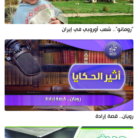
"رومانو".. شعب أوروبي في إيران
رويان.. قصة إرادة