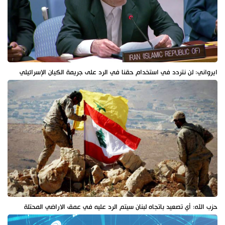
ايرواني: لن نتردد في استخدام حقنا في الرد على جريمة الكيان الإسرائيلي
حزب الله: أي تصعيد باتجاه لبنان سيتم الرد عليه في عمق الاراضي المحتلة