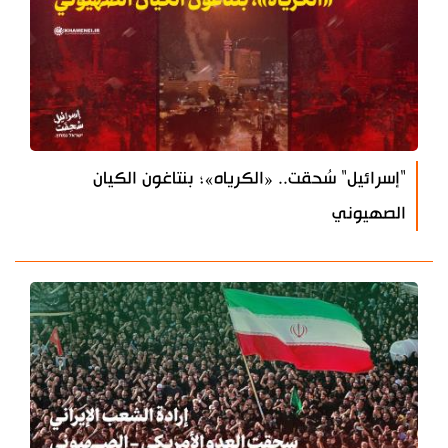
"إسرائيل" سُحقت.. «الكرياه»؛ بنتاغون الكيان
الصهيوني