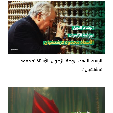
الرسام البهي لروضة الرِّضوان، الأستاذ "محمود
فرشتشيان"..