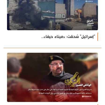
"إسرائيل" سُحقت: «ميناء حيفا»..