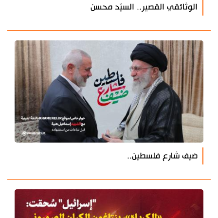
الوثائقي القصير.. السيّد محسن
ضيف شارع فلسطين..