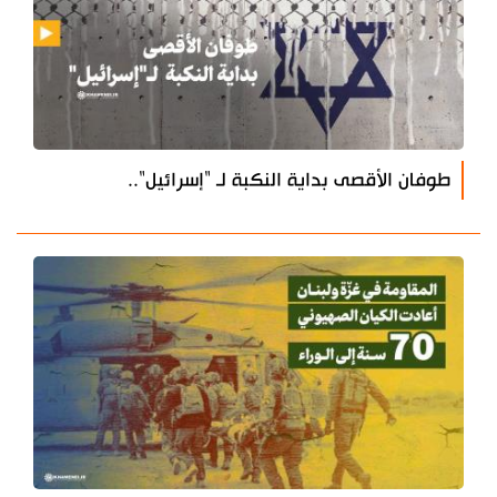
طوفان الأقصى بداية النكبة لـ "إسرائيل"..