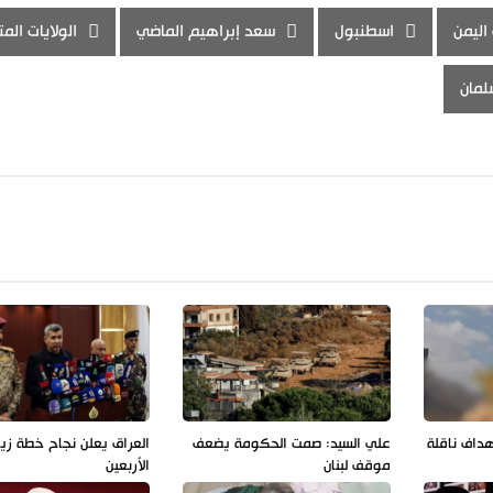
اليمن
اسطنبول
سعد إبراهيم الماضي
الولايات الم
لمان
هداف ناقلة
علي السيد: صمت الحكومة يضعف
العراق يعلن نجاح خطة زيا
موقف لبنان
الأربعين