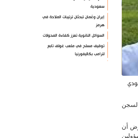
سعودية
إيران وعُمان تبحثان ترتيبات الملاحة في
هرمز
السوائل النانوية تعزز كفاءة المحولات
توقيف مسلح في ملعب غولف تابع
لترامب بكاليفورنيا
البرازيل تخفّض علاقاتها مع الأرجنتين
وتندد بتصعيد أميركي
ودي
علي السيد: صمت الحكومة يضعف موقف
لبنان
انخفاض حاد في مخزون الصواريخ
 هذا الشهر، بالسجن
الأمريكية
العراق يعلن نجاح خطة زيارة الأربعين
رض أن
رضائي: إيران جاهزة للدفاع عن سيادتها
ؤولين