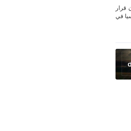
ن قرار
يا في