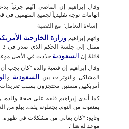
وقال إبراهيم إن الماضي اتُهم جزئياً بد
اتهامات توجه تقليدياً لجميع المتهمين في ق
"إساءة التعامل" مع القضية
وزارة الخارجية الأمريكي
واتهم إبراهيم
مم
السعودية
قائلةً إن
حدّدت في الأصل موعداً
وقال إبراهيم إن قضية والده "كان يجب أن تثير 
السعودية
الو
المشاكل والتوترات بين
و
أمريكيين مسنين محتجزون بسبب تغريدات"
كما أبدى إبراهيم قلقه على صحة والده، 
يمنعونه من النوم. يجعلونه يقف. يبلغ من العمر 72 عاماً وحالته الصحية آخذة في ال
وتابع: "كان يعاني من مشكلات في ظهره. ي
موعد له هنا".