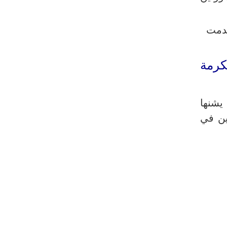
رئيس بلدية طهران يلتقي مع متولي
العتبة الحسينية ومحافظ كربلاء
ة قال إنها استخدمت
تقرير مصور.. مراسم عزاء الأربعين بجوار
مكان استشهاد الإمام الشهيد
كرمة
فريق طبي إيراني ينقذ حياة طفل عراقي
بأعجوبة+ فيديو
الشيخ قاسم: المقاومة مستمرة ما دام
يشنها
الاحتلال موجودا
ين في
حمادة: إيران تشكل لاعبا رئيسا على
خارطة العالم
حشود مليونية تواصل مراسيم الزيارة
الأربعينية في كربلاء
اللجنة التجارية المشتركة بين إيران
وباكستان تبدأ أعمالها
بدء مسيرات إحياء زيارة الأربعين في