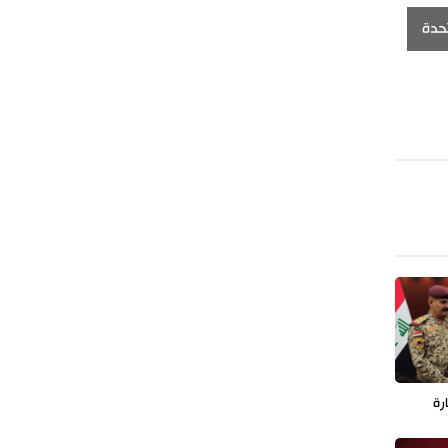
تحدة
رة