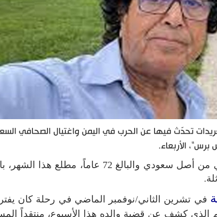
دات تحدّث فيها عن الحرب في اليمن واغتيال الصحافي السع
برس"، الأربعاء.
وحُكم على سعد إبراهيم الماضي، الأمريكي من أصل سعودي والبالغ 72 عاماً، مطلع
ة
في تشرين الثاني/نوفمبر الماضي في رحلة كان يفت
م الذي كشف عن قضية والده هذا الأسبوع، منتقداً المس