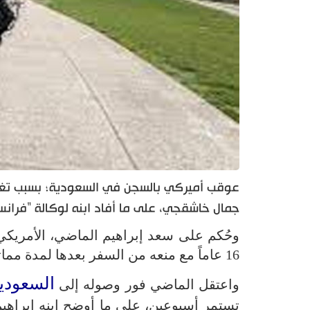
عوقب أميركي بالسجن في السعودية؛ بسبب تغري
جمال خاشقجي، على ما أفاد ابنه لوكالة "فرانس 
16 عاماً مع منعه من السفر بعدها لمدة مماثلة.
السعودي
واعتقل الماضي فور وصوله إلى
تستمر أسبوعين، على ما أوضح ابنه إبراهي