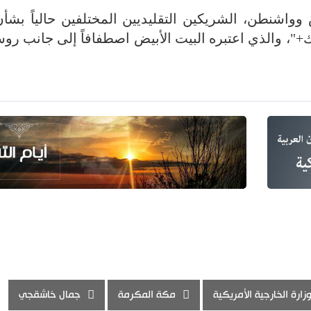
 وواشنطن، الشريكين التقليديين المختلفين حالياً بشأ
+"، والذي اعتبره البيت الأبيض اصطفافاً إلى جانب روس
زارة الخارجية الأمريكية
مكة المكرمة
جمال خاشقجي