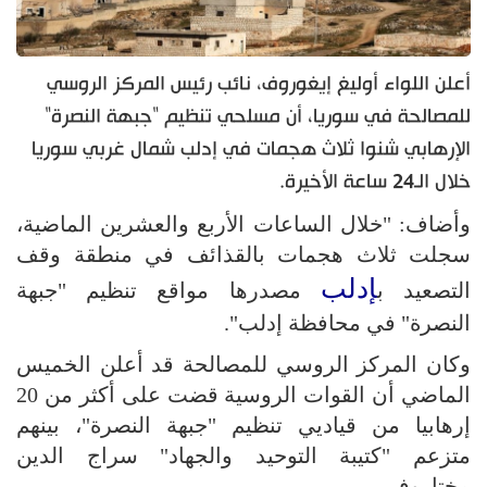
أعلن اللواء أوليغ إيغوروف، نائب رئيس المركز الروسي
للمصالحة في سوريا، أن مسلحي تنظيم "جبهة النصرة"
الإرهابي شنوا ثلاث هجمات في إدلب شمال غربي سوريا
خلال الـ24 ساعة الأخيرة.
وأضاف: "خلال الساعات الأربع والعشرين الماضية،
سجلت ثلاث هجمات بالقذائف في منطقة وقف
إدلب
التصعيد ب
مصدرها مواقع تنظيم "جبهة
النصرة" في محافظة إدلب".
وكان المركز الروسي للمصالحة قد أعلن الخميس
الماضي أن القوات الروسية قضت على أكثر من 20
إرهابيا من قياديي تنظيم "جبهة النصرة"، بينهم
متزعم "كتيبة التوحيد والجهاد" سراج الدين
مختاروف.