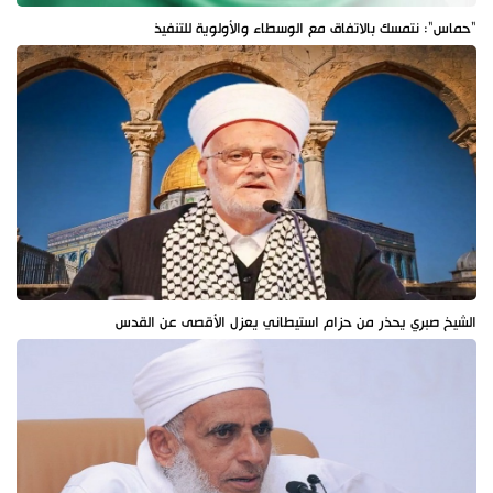
"حماس": نتمسك بالاتفاق مع الوسطاء والأولوية للتنفيذ
الشيخ صبري يحذر من حزام استيطاني يعزل الأقصى عن القدس