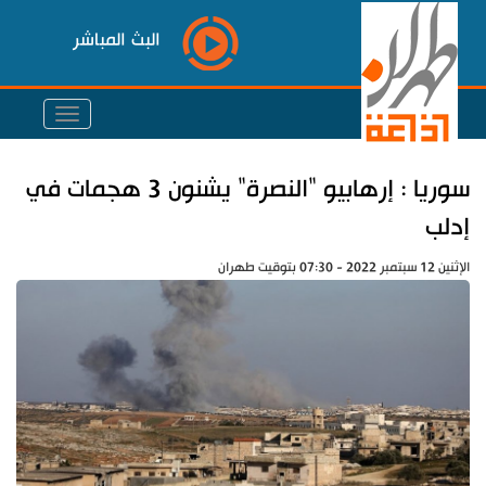
البث المباشر
سوريا : إرهابيو "النصرة" يشنون 3 هجمات في
إدلب
الإثنين 12 سبتمبر 2022 - 07:30 بتوقيت طهران