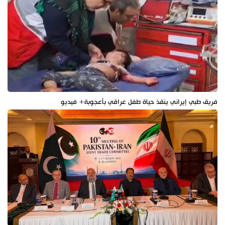
فريق طبي إيراني ينقذ حياة طفل عراقي بأعجوبة+ فيديو