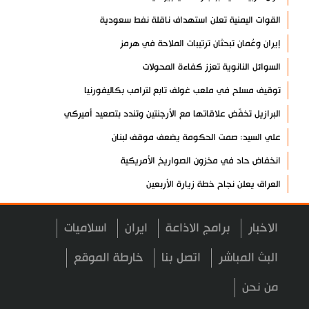
القوات اليمنية تعلن استهداف ناقلة نفط سعودية
إيران وعُمان تبحثان ترتيبات الملاحة في هرمز
السوائل النانوية تعزز كفاءة المحولات
توقيف مسلح في ملعب غولف تابع لترامب بكاليفورنيا
البرازيل تخفّض علاقاتها مع الأرجنتين وتندد بتصعيد أميركي
علي السيد: صمت الحكومة يضعف موقف لبنان
انخفاض حاد في مخزون الصواريخ الأمريكية
العراق يعلن نجاح خطة زيارة الأربعين
رضائي: إيران جاهزة للدفاع عن سيادتها
الاخبار
برامج الاذاعة
ايران
اسلاميات
رئيس بلدية طهران يلتقي مع متولي العتبة الحسينية ومحافظ كربلاء
تقرير مصور.. مراسم عزاء الأربعين بجوار مكان استشهاد الإمام
البث المباشر
اتصل بنا
خارطة الموقع
الشهيد
من نحن
فريق طبي إيراني ينقذ حياة طفل عراقي بأعجوبة+ فيديو