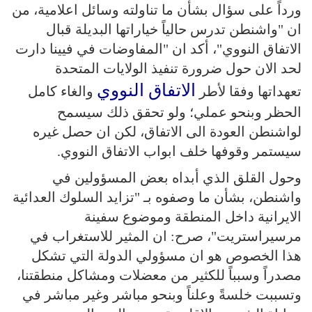
ورداً على سؤال بشأن ما تناولته وسائل اعلامية، من
ان "واشنطن تدرس حالياً خياراتها البديلة قبال
الاتفاق النووي"، أكد ان "المفاوضات في فيينا دارت
لحد الان حول ضرورة تنفيذ الولايات المتحدة
الاتفاق النووي
تعهداتها وفقا لأطر
والغاء كامل
الحظر وبنحو عملي؛ ولو تحقق ذلك سيسمح
لواشنطن العودة الى الاتفاق، لكن ان حصل غيره
سيستمر وقوفها خلف ابواب الاتفاق النووي.
وحول القلق الذي أبداه بعض المسؤولين في
واشنطن، بشأن ما وصفوه بـ "تزايد السلوك العدائية
الايرانية داخل المنطقة وموضوع سفينة
مرسيراستريت"، صرح: ان المثير للاستغراب في
هذا الخصوص هو ان مسؤولي الدولة التي تشكل
مصدراً وسبباً للكثير من معضلات ومشاكل منطقتنا،
وتسببت خلسةً وعلناً وبنحو مباشر وغير مباشر في