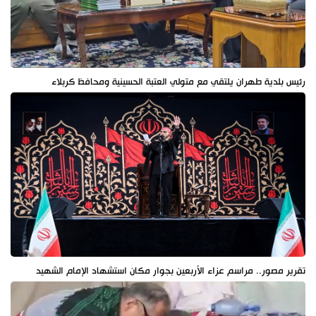
رئيس بلدية طهران يلتقي مع متولي العتبة الحسينية ومحافظ كربلاء
تقرير مصور.. مراسم عزاء الأربعين بجوار مكان استشهاد الإمام الشهيد