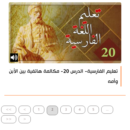
تعليم الفارسية- الدرس 20- مكالمة هاتفية بين الأبن
وأمه
>>
>
1
2
3
4
5
...
<<
<