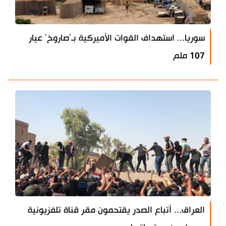
سوريا... استهداف القوات الأميركية بـ'صاروخ' عيار
107 ملم
العراق... أتباع الصدر يقتحمون مقر قناة تلفزيونية