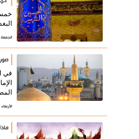
"ذي 
خمسة
البغد
الجمعة 21 يوليو 2023 - 13:15 بتوقيت طهران
صور:
في ال
الإم
المص
الأربعاء 19 يوليو 2023 - 14:38 بتوقيت طهران
ماذا