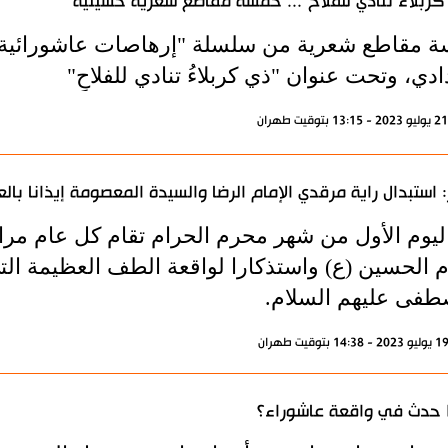
كربلاء تنادي للفلاح"... خمسة مقاطع شعرية حسينية
 مقاطع شعرية من سلسلة "إرهاصات عاشورائية" ب
ادي، وتحت عنوان "ذي كربلاءُ تنادي للفلاحِ"
 استبدال راية مرقدي الإمام الرضا والسيدة المعصومة إيذانا بال
يوم الأول من شهر محرم الحرام تقام كل عام مراسم 
ام الحسين (ع) واستذكارا لواقعة الطف العظيمة ال
طفى عليهم السلام.
 حدث في واقعة عاشوراء؟