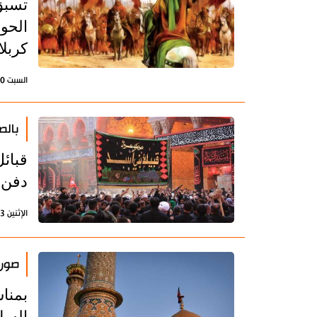
تسبق
الحوا
كربلا
السبت 30 يوليو 2022 - 13:20 بتوقيت طهران
بالص
قبائ
دفن 
الإثنين 23 أغسطس 2021 - 09:19 بتوقيت طهران
صور.
بمنا
السل