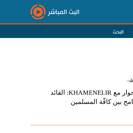
البث المباشر
البحث
..
مفتي الجمهورية التونسية الشيخ هشام بن محمود في حوار مع KHAMENEI.IR: القائد
مح بين كافّة المسلمين