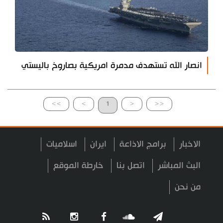
انصار الله تستهدف مدمرة امريكية بصاروخ باليستي
>>
>
1
<
<<
الاخبار
برامج الاذاعة
ايران
اسلاميات
البث المباشر
اتصل بنا
خارطة الموقع
من نحن