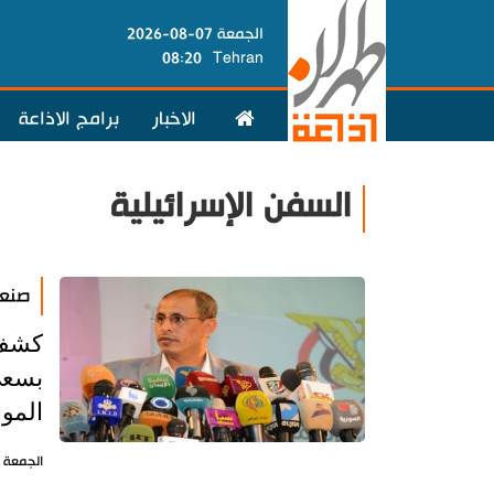
الجمعة 07-08-2026
08:20
Tehran
الاخبار
برامج الاذاعة
السفن الإسرائيلية
صنعا
كشف 
بسعي
المو
الجمعة 16 فبراير 2024 - 11:42 بتوقيت طهران