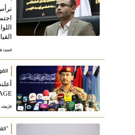
ترأس
اجتما
اللو
القيا
السبت 6 يناير 2024 - 22:22 بتوقيت طهران
القو
CGM TAGE (سي إم أي سي جي إ
الأربعاء 3 يناير 2024 - 17:32 بتوقيت طهران
"الق