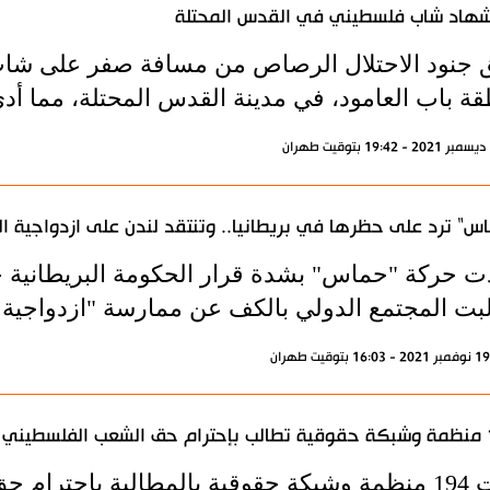
هاد شاب فلسطيني في القدس المحتلة
 جنود الاحتلال الرصاص من مسافة صفر على شاب
قة باب العامود، في مدينة القدس المحتلة، مما أد
س" ترد على حظرها في بريطانيا.. وتنتقد لندن على ازدواجية ال
دت حركة "حماس" بشدة قرار الحكومة البريطانية ح
بت المجتمع الدولي بالكف عن ممارسة "ازدواجية ال
لسطيني
قامت 194 منظمة وشبكة حقوقية بالمطالبة بإحت