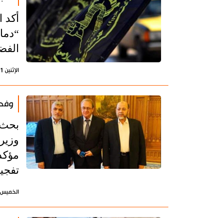
أكد 
“دما
الفض
الإثنين 11 إبريل 2022 - 18:39 بتوقيت طهران
وفد
بحث 
وزير
مؤكد
تفجير
الخميس 9 ديسمبر 2021 - 11:09 بتوقيت طه