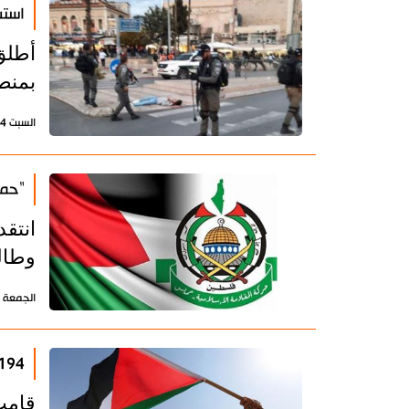
استش
أطلق
بمنط
السبت 4 ديسمبر 2021 - 19:42 بتوقيت طهران
"حما
انتق
وطال
الجمعة 19 نوفمبر 2021 - 16:03 بتوقيت طهران
194 منظمة وشبكة حقوقية تطالب بإحترام حق الشعب الف