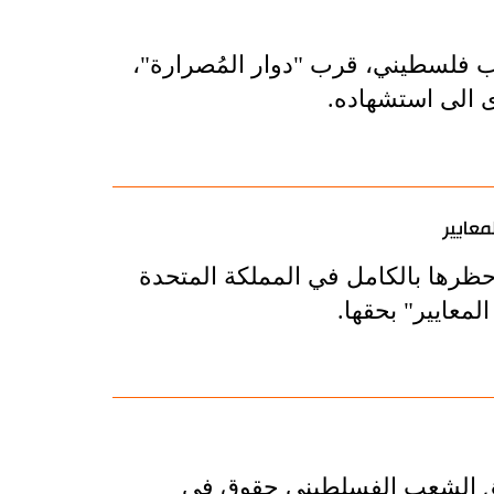
 فلسطيني، قرب "دوار المُصرارة"،
ى الى استشهاده.
معايير
ظرها بالكامل في المملكة المتحدة
معايير" بحقها.
رام حق الشعب الفسلطيني حقوق في