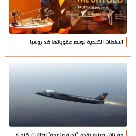
السلطات الكندية توسع عقوباتها ضد روسيا
مقاتلات صينية تقدم "تحية مزعجة" لطائرات كندية