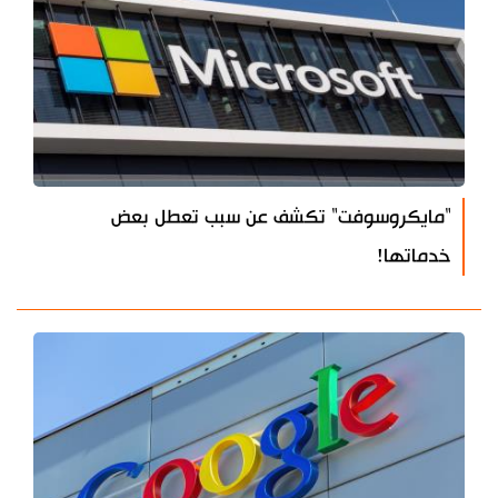
"مايكروسوفت" تكشف عن سبب تعطل بعض
خدماتها!