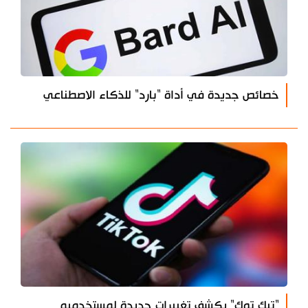
خصائص جديدة في أداة "بارد" للذكاء الاصطناعي
"تيك توك" يكشف تغييرات جديدة لمستخدميه