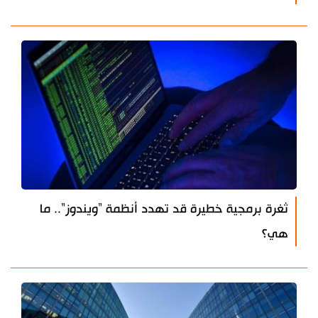
ثغرة برمجية خطيرة قد تهدد أنظمة "ويندوز".. ما
هي؟