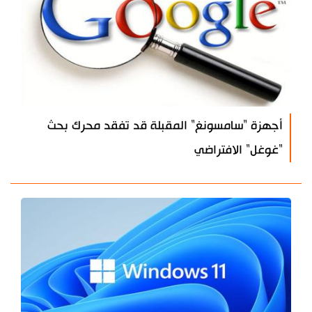
أجهزة "سامسونغ" المقبلة قد تفقد محرك بحث
"غوغل" الافتراضي