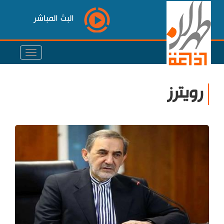
البث المباشر
رويترز