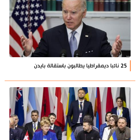
25 نائبا ديمقراطيا يطالبون باستقالة بايدن