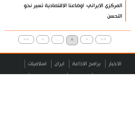
المركزي الايراني: اوضاعنا الاقتصادية تسير نحو
التحسن
>>
>
...
6
<
<<
الاخبار
برامج الاذاعة
ايران
اسلاميات
البث المباشر
اتصل بنا
خارطة الموقع
من نحن
جميع الحقوق محفوظة