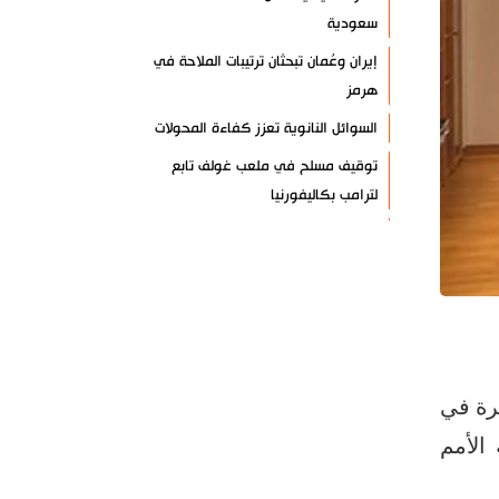
سعودية
إيران وعُمان تبحثان ترتيبات الملاحة في
هرمز
السوائل النانوية تعزز كفاءة المحولات
توقيف مسلح في ملعب غولف تابع
لترامب بكاليفورنيا
البرازيل تخفّض علاقاتها مع الأرجنتين
وتندد بتصعيد أميركي
علي السيد: صمت الحكومة يضعف موقف
لبنان
انخفاض حاد في مخزون الصواريخ
الأمريكية
رة في
العراق يعلن نجاح خطة زيارة الأربعين
الأمم
رضائي: إيران جاهزة للدفاع عن سيادتها