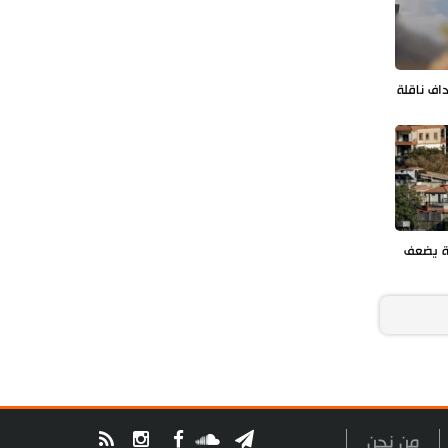
داف ناقلة
ة يضعف
من نحن