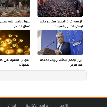
الزعبي: ثورة الحسين مشروع دائم
عدوان واسع على مخيم ق
لرفض الظلم والهيمنة
شمال القدس
إيران وعُمان تبحثان ترتيبات الملاحة
السوائل النانوية تعزز ك
في هرمز
المحولات
الاخبار
برامج الاذاعة
ايران