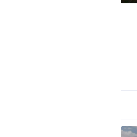
طهران وعموم إيران+ صور وفيديوهات