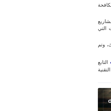
رئيس بلدية طهران يلتقي مع متولي
كافحة
العتبة الحسينية ومحافظ كربلاء
تقرير مصور.. مراسم عزاء الأربعين بجوار
شاريع
مكان استشهاد الإمام الشهيد
 التي
فريق طبي إيراني ينقذ حياة طفل عراقي
بأعجوبة+ فيديو
، وتم
الشيخ قاسم: المقاومة مستمرة ما دام
الاحتلال موجودا
التابع
حمادة: إيران تشكل لاعبا رئيسا على
خارطة العالم
لتقنية
حشود مليونية تواصل مراسيم الزيارة
الأربعينية في كربلاء
اللجنة التجارية المشتركة بين إيران
وباكستان تبدأ أعمالها
بدء مسيرات إحياء زيارة الأربعين في