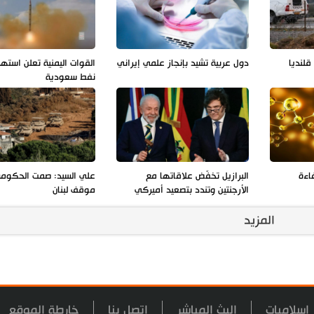
لنديا
دول عربية تشيد بإنجاز علمي إيراني
القوات اليمنية تعلن استه
نفط سعودية
فاءة
البرازيل تخفّض علاقاتها مع
علي السيد: صمت الحكوم
الأرجنتين وتندد بتصعيد أميركي
موقف لبنان
المزيد
اسلاميات
البث المباشر
اتصل بنا
خارطة الموقع