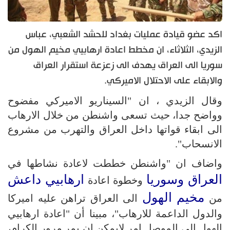
اكد عضو قيادة عمليات بغداد للحشد الشعبي، عباس
الزيدي، الثلاثاء، ان مخطط اعادة ارهابيي مخيم الهول من
سوريا الى العراق يهدف الى زعزعة استقرار العراق
والابقاء على الاحتلال الاميركي.
وقال الزيدي ، ان "السيناريو الاميركي مفضوح
وواضح جدا، حيث تسعى واشنطن من خلال الارهاب
الى ابقاء قواتها داخل العراق والتهرب من مشروع
الانسحاب".
واضاف ان "واشنطن خططت لاعادة نشاطها في
العراق وسوريا
ارهابيي داعش
وخطوة اعادة
مخيم الهول
من
الى العراق تراهن عليه اميركا
والدول الداعمة للارهاب"، مبينا أن "اعادة ارهابيي
الهول الى الموصل امر لايمكن ان يمر مرور الكرام،