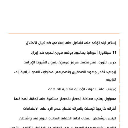
آخر الأخبار
الأكثر مشاهدة
إسلام آباد تؤكد على تشكيل حلف إسلامي ضد كيان الاحتلال
11 سيناتورا أميركيا يطالبون بوقف فوري للحرب ضد إيران
حرس الثورة: فتح مضيق هرمز مرهون بقبول الشروط الإيرانية
إيجئي: نقدر جهود الصحفيين وتصديهم لمحاولات العدو الرامية إلى
التزييف
ولايتي: على القوات الأجنبية مغادرة المنطقة
مسؤول يمني: معادلة الحصار بالحصار مستمرة حتى تحقق أهدافها
أطراف خارجية توسلت بالعراق لضمان عدم الرد على الاعتداءات
الرئيس بزشكيان: ينبغي إدانة العقلية السائدة اليوم في واشنطن