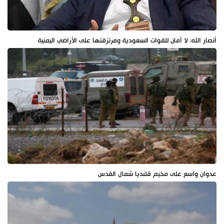
أنصار الله: لا أمان للقوات السعودية ومرتزقتها على الأراضي اليمنية
عدوان واسع على مخيم قلنديا شمال القدس