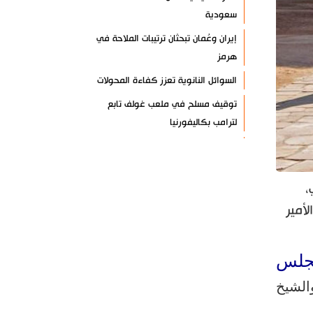
سعودية
إيران وعُمان تبحثان ترتيبات الملاحة في
هرمز
السوائل النانوية تعزز كفاءة المحولات
توقيف مسلح في ملعب غولف تابع
لترامب بكاليفورنيا
البرازيل تخفّض علاقاتها مع الأرجنتين
وتندد بتصعيد أميركي
سي،
علي السيد: صمت الحكومة يضعف موقف
لبنان
لأمير
انخفاض حاد في مخزون الصواريخ
الأمريكية
جلس
العراق يعلن نجاح خطة زيارة الأربعين
لشيخ
رضائي: إيران جاهزة للدفاع عن سيادتها