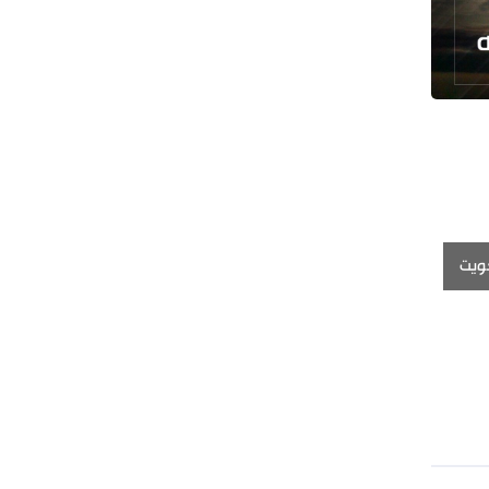
طهران وعموم إيران+ صور وفيديوهات
كويت