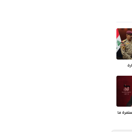
رة
تمرة ما