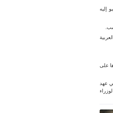
رئيس بلدية طهران يلتقي مع متولي
 إليه
العتبة الحسينية ومحافظ كربلاء
تقرير مصور.. مراسم عزاء الأربعين بجوار
مكان استشهاد الإمام الشهيد
مب.
فريق طبي إيراني ينقذ حياة طفل عراقي
عربية
بأعجوبة+ فيديو
الشيخ قاسم: المقاومة مستمرة ما دام
الاحتلال موجودا
حمادة: إيران تشكل لاعبا رئيسا على
ا على
خارطة العالم
حشود مليونية تواصل مراسيم الزيارة
ي عهد
الأربعينية في كربلاء
وزراء
اللجنة التجارية المشتركة بين إيران
وباكستان تبدأ أعمالها
بدء مسيرات إحياء زيارة الأربعين في