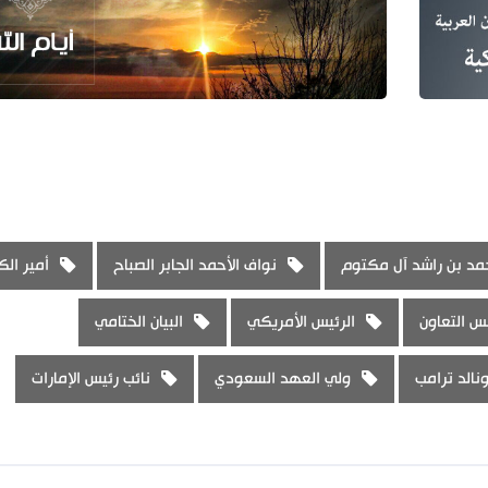
د بن راشد آل مكتوم
نواف الأحمد الجابر الصباح
أمير ال
 التعاون
الرئيس الأمريكي
البيان الختامي
نالد ترامب
ولي العهد السعودي
نائب رئيس الإمارات