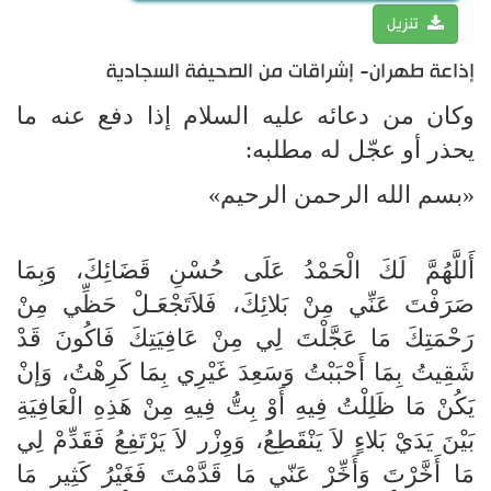
تنزيل
إذاعة طهران- إشراقات من الصحيفة السجادية
وكان من دعائه عليه السلام إذا دفع عنه ما
يحذر أو عجّل له مطلبه:
«بسم الله الرحمن الرحيم»
أَللَّهُمَّ لَكَ الْحَمْدُ عَلَى حُسْنِ قَضَائِكَ، وَبِمَا
صَرَفْتَ عَنِّي مِنْ بَلائِكَ، فَلاَتَجْعَـلْ حَظِّي مِنْ
رَحْمَتِكَ مَا عَجَّلْتَ لِي مِنْ عَافِيَتِكَ فَاكُونَ قَدْ
شَقِيتُ بِمَا أَحْبَبْتُ وَسَعِدَ غَيْرِي بِمَا كَرِهْتُ، وَإنْ
يَكُنْ مَا ظَلِلْتُ فِيهِ أَوْ بِتُّ فِيهِ مِنْ هَذِهِ الْعَافِيَةِ
بَيْنَ يَدَيْ بَلاءٍ لاَ يَنْقَطِعُ، وَوِزْر لاَ يَرْتَفِعُ فَقَدِّمْ لِي
مَا أَخَّرْتَ وَأَخِّرْ عَنّي مَا قَدَّمْتَ فَغَيْرُ كَثِير مَا