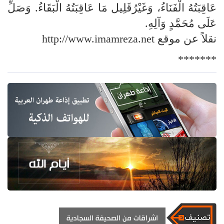
عَاقِبَتُهُ الْفَنَاءُ، وَغَيْرُقَلِيل مَا عَاقِبَتُهُ الْبَقَاءُ. وَصَلِّ
عَلَى مُحَمَّدٍ وَآلِهِ.
نقلاً عن موقع http://www.imamreza.net
*******
اشراقات من الصحيفة السجادية