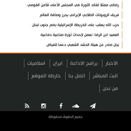
رضائي ممثلا لقائد الثورة في المجلس الأعلى للأمن القومي
فريق الروبوتات الطلابي الإيراني يحرز وصافة العالم
حزب الله يعقب على الخريطة الإسرائيلية بضم جنوب لبنان
العميد ابن الرضا: نعمل لإحداث ثورة صناعية دفاعية
بيان صادر عن هيئة الحشد الشعبي دعما للفياض
آية الله لاريجاني: مضيق هرمز لن يعود إلى وضعه السابق
الاخبار
برامج الاذاعة
ايران
اسلاميات
إنجاز إيراني في إنتاج فيروسات مُهندسة وراثيا لعلاج السرطان
تكريم الشهيد لاريجاني ومنحه "الجائزة الوطنية للتعليم والثقافة
البث المباشر
اتصل بنا
خارطة الموقع
والبحوث"
من نحن
آخر مستجدات الإبادة الجماعية في غزة
"حماس": نتمسك بالاتفاق مع الوسطاء والأولوية للتنفيذ
الشيخ صبري يحذر من حزام استيطاني يعزل الأقصى عن القدس
جميع الحقوق محفوظة
"روس آتوم": عودة 5 خبراء روس إلى محطة بوشهر النووية