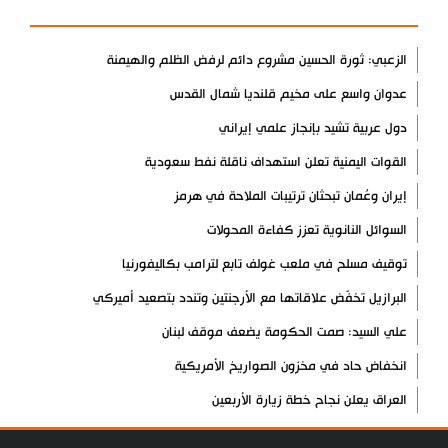
الزعبي: ثورة الحسين مشروع دائم لرفض الظلم والهيمنة
عدوان واسع على مخيم قلنديا شمال القدس
دول عربية تشيد بإنجاز علمي إيراني
القوات اليمنية تعلن استهداف ناقلة نفط سعودية
إيران وعُمان تبحثان ترتيبات الملاحة في هرمز
السوائل النانوية تعزز كفاءة المحولات
توقيف مسلح في ملعب غولف تابع لترامب بكاليفورنيا
البرازيل تخفّض علاقاتها مع الأرجنتين وتندد بتصعيد أميركي
علي السيد: صمت الحكومة يضعف موقف لبنان
انخفاض حاد في مخزون الصواريخ الأمريكية
العراق يعلن نجاح خطة زيارة الأربعين
رضائي: إيران جاهزة للدفاع عن سيادتها