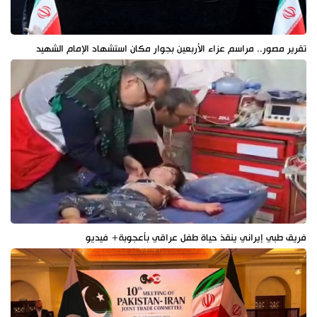
تقرير مصور.. مراسم عزاء الأربعين بجوار مكان استشهاد الإمام الشهيد
فريق طبي إيراني ينقذ حياة طفل عراقي بأعجوبة+ فيديو