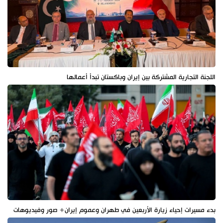
اللجنة التجارية المشتركة بين إيران وباكستان تبدأ أعمالها
بدء مسيرات إحياء زيارة الأربعين في طهران وعموم إيران+ صور وفيديوهات