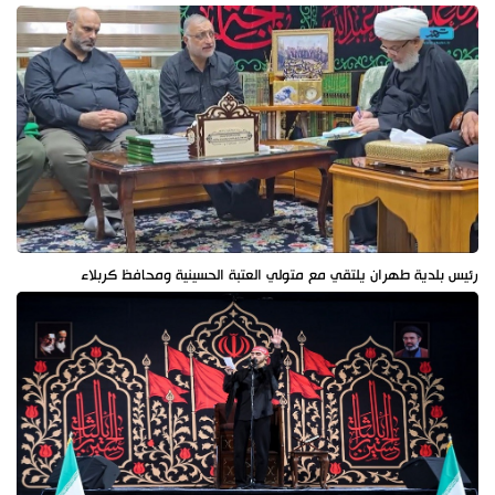
رئيس بلدية طهران يلتقي مع متولي العتبة الحسينية ومحافظ كربلاء