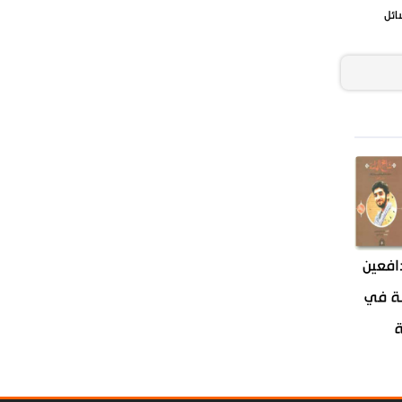
ائل
افعين
ة في
ة