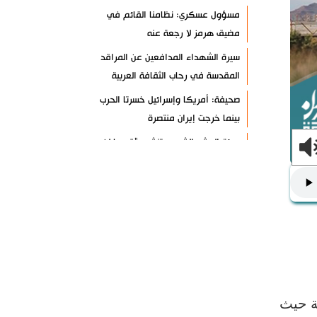
مسؤول عسكري: نظامنا القائم في
مضيق هرمز لا رجعة عنه
سيرة الشهداء المدافعين عن المراقد
المقدسة في رحاب الثقافة العربية
صحيفة: أمريكا وإسرائيل خسرتا الحرب
بينما خرجت إيران منتصرة
هيئة الحشد الشعبي تنشر.. "قسما لن
يسقط العلم"+ فيديو
مسقط: مفاوضات هرمز تجري في أجواء
إيجابية
إسلام آباد تؤكد على تشكيل حلف
إسلامي ضد كيان الاحتلال
11 سيناتورا أميركيا يطالبون بوقف فوري
للحرب ضد إيران
ة حيث
ذو القدر: مضيق هرمز لن يفتح طالما لم