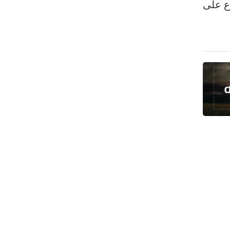
ع على
تصحح واشنطن سلوكها
حرس الثورة: فتح مضيق هرمز مرهون
بقبول الشروط الإيرانية
إيجئي: نقدر جهود الصحفيين وتصديهم
لمحاولات العدو الرامية إلى التزييف
ولايتي: على القوات الأجنبية مغادرة
المنطقة
مسؤول يمني: معادلة الحصار بالحصار
مستمرة حتى تحقق أهدافها
أطراف خارجية توسلت بالعراق لضمان عدم
الرد على الاعتداءات
الرئيس بزشكيان: ينبغي إدانة العقلية
السائدة اليوم في واشنطن
قاليباف يشيد بمهمة الصحفيين في
الدفاع عن الاقتدار الثقافي للشعب