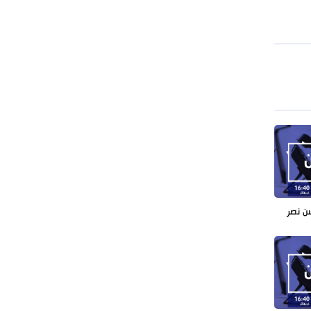
معادلة جديدة لـ "صنعاء".. "التصعيد
بالتصعيد"+ فيديو
حرس الثورة: واشنطن وتل أبيب فشلتا في
تحقيق مؤامراتهما ضد إيران
ن نصر