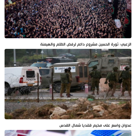
الزعبي: ثورة الحسين مشروع دائم لرفض الظلم والهيمنة
عدوان واسع على مخيم قلنديا شمال القدس