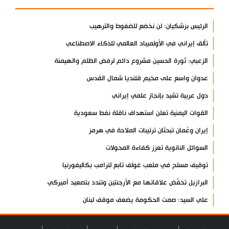
الرئيس بزشكيان: لن نخضع للضغوط والترهيب
تألق إيراني في الأولمبياد العالمي للذكاء الاصطناعي
الزعبي: ثورة الحسين مشروع دائم لرفض الظلم والهيمنة
عدوان واسع على مخيم قلنديا شمال القدس
دول عربية تشيد بإنجاز علمي إيراني
القوات اليمنية تعلن استهداف ناقلة نفط سعودية
إيران وعُمان تبحثان ترتيبات الملاحة في هرمز
السوائل النانوية تعزز كفاءة المحولات
توقيف مسلح في ملعب غولف تابع لترامب بكاليفورنيا
البرازيل تخفّض علاقاتها مع الأرجنتين وتندد بتصعيد أميركي
علي السيد: صمت الحكومة يضعف موقف لبنان
انخفاض حاد في مخزون الصواريخ الأمريكية