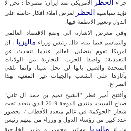
الحظر
جراء
الامريكي ضد ايران؛ مصرحا : نحن لا
الحظر
نؤيد سياسية
لغرض املاء افكار خاصة على
الدول وتغيير الانظمة فيها.
وفي معرض الاشارة الى وضع الاقتصاد العالمي
ماليزيا
والتماسم فيما بينه، قال رئيس وزراء
: ان
امريكا تقوم بتضليل العالم عندما تتحدث عن
التعددية؛ واصفا الحرب التجارية بين الولايات
المتحدة والصين بانها لن تحل شيئا، وانما تلقي
بآثارها على الشعب والجهات غير المعنية بهذا
الصراع.
وأفتتح أمير قطر "الشيخ تميم بن حمد آل ثاني"
صباح السبت، منتدى الدوحة 2019 الذي ينعقد تحت
شعار “الحوكمة في عالم متعدد الأقطاب”، بحضور
عدد كبير من رؤساء الدول و وزراء من بينهم رئيس
ماليزيا
وزراء
مهاتير محمد، و وزير الخارجية