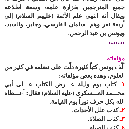
جميع المترجمين بغزارة علمه، وسعة اطلاعه
ويقال أنه انتهى علم الأئمة (عليهم السلام) إلى
أربعة نفر وهم: سلمان الفارسي، وجابر، والسيد،
ويونس بن عبد الرحمن.
*******
مؤلفاته
ألّف يونس كتباً كثيرة دلّت على تضلعه في كثير من
العلوم، وهذه بعض مؤلفاته:
۱ـ
كتاب يوم وليلة عـــرض الكتاب عـــلى أبي
محـــمد العـــسكري (عليه السلام) فقال: أعـــطاه
الله بكل حرف نوراً يوم القيامة.
۲ـ
كتاب علل الأحداث.
۳ـ
كتاب الصلاة.
٤ـ
كتاب الصيام.