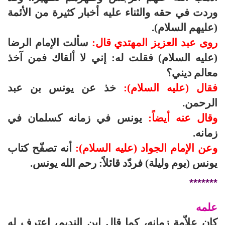
وردت في حقه والثناء عليه أخبار كثيرة من الأئمة
(عليهم السلام).
روى عبد العزيز المهتدي قال:
سألت الإمام الرضا
(عليه السلام) فقلت له: إني لا ألقاك فمن آخذ
معالم ديني؟
فقال (عليه السلام):
خذ عن يونس بن عبد
الرحمن.
وقال عنه أيضاً:
يونس في زمانه كسلمان في
زمانه.
وعن الإمام الجواد (عليه السلام):
أنه تصفّح كتاب
يونس (يوم وليلة) فردّد قائلاً: رحم الله يونس.
*******
علمه
كان علاّمة زمانه، كما قال ابن النديم، اعترف له