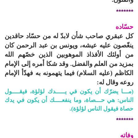
*******
حسّاده
كل عبقري صاحب شأن لابدّ له من حسّاد حاقدين
ينغّصون عليه عيشه، ويونس بن عبد الرحمن كان
من أولئك الأفذاذ الموهوبين الذين خصّهم الله
بمزيد من العلم والفضل. وقد شكا أمره إلى الإمام
الكاظم (عليه السلام) فيما يتهمونه به فهدّأ الإمام
روعه وقال له:
(مـــا يضرّك أن يكون في يـــــدك لؤلؤة، فيقــــول
الناس: هي حـــصاة، وما ينفعــــك أن يكون في يدك
حصاة فيقول الناس لؤلؤة).
*******
وفاته