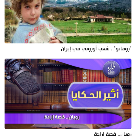
"رومانو".. شعب أوروبي في إيران
رويان.. قصة إرادة