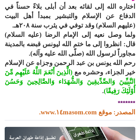
اختاره الله إلى لقائه بعد أن أبلى بلاءً حسناً في
الدفاع عن الإسلام والتبشير بمبدأ أهل البيت
(عليهم السلام) وقد توفي في يثرب سنة ۲۰۸هـ.
ولما وصل نعيه إلى الإمام الرضا (عليه السلام)
قال: انظروا إلى ما ختم الله ليونس قبضه بالمدينة
مجاوراً لرسول الله (صلّى الله عليه وآله).
رحم الله يونس بن عبد الرحمن وجزاه عن الإسلام
خير الجزاء، وحشره مع
(الَّذِينَ أَنْعَمَ اللَّهُ عَلَيْهِم مِّنَ
النَّبِيِّينَ وَالصِّدِّيقِينَ وَالشُّهَدَاء وَالصَّالِحِينَ وَحَسُنَ
أُوْلَئِكَ رَفِيقًا)
.
*******
المصدر: موقع www.۱٤masom.com.