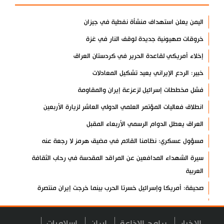
اليمن يعلن استهداف منشأة نفطية في جيزان
خروقات صهيونية جديدة لوقف النار في غزة
إخلاء أمريكي لقاعدة الحرير في كردستان العراق
خبير: الردع الإيراني يعيد تشكيل المعادلات
فشل مخططات إسرائيل لزعزعة إيران والمقاومة
انطلاق فعاليات المؤتمر العلمي الدولي العاشر لزيارة الأربعين
العراق يعطل الدوام الرسمي الأربعاء المقبل
مسؤول عسكري: نظامنا القائم في مضيق هرمز لا رجعة عنه
سيرة الشهداء المدافعين عن المراقد المقدسة في رحاب الثقافة
العربية
صحيفة: أمريكا وإسرائيل خسرتا الحرب بينما خرجت إيران منتصرة
هيئة الحشد الشعبي تنشر.. "قسما لن يسقط العلم"+ فيديو
مسقط: مفاوضات هرمز تجري في أجواء إيجابية
الاخبار
برامج الاذاعة
ايران
اسلاميات