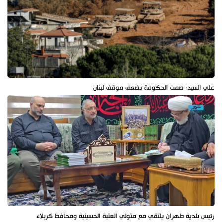
علي السيد: صمت الحكومة يضعف موقف لبنان
رئيس بلدية طهران يلتقي مع متولي العتبة الحسينية ومحافظ كربلاء