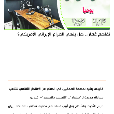
تفاهم عُمان.. هل ينهي الصراع الإيراني الأمريكي؟
آخر الأخبار
الأكثر مشاهدة
قاليباف يشيد بمهمة الصحفيين في الدفاع عن الاقتدار الثقافي للشعب
معادلة جديدة لـ "صنعاء".. "التصعيد بالتصعيد"+ فيديو
حرس الثورة: واشنطن وتل أبيب فشلتا في تحقيق مؤامراتهما ضد إيران