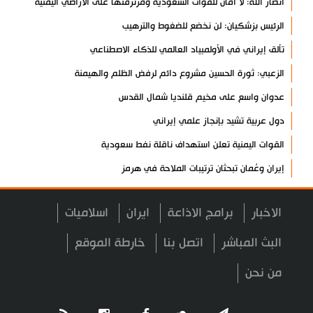
أنصار الله: لا أمان للقوات السعودية ومرتزقتها على الأراضي اليمنية
الرئيس بزشكيان: لن نخضع للضغوط والترهيب
تألق إيراني في الأولمبياد العالمي للذكاء الاصطناعي
الزعبي: ثورة الحسين مشروع دائم لرفض الظلم والهيمنة
عدوان واسع على مخيم قلنديا شمال القدس
دول عربية تشيد بإنجاز علمي إيراني
القوات اليمنية تعلن استهداف ناقلة نفط سعودية
إيران وعُمان تبحثان ترتيبات الملاحة في هرمز
السوائل النانوية تعزز كفاءة المحولات
الاخبار
برامج الاذاعة
ايران
اسلاميات
توقيف مسلح في ملعب غولف تابع لترامب بكاليفورنيا
البرازيل تخفّض علاقاتها مع الأرجنتين وتندد بتصعيد أميركي
البث المباشر
اتصل بنا
خارطة الموقع
علي السيد: صمت الحكومة يضعف موقف لبنان
من نحن
انخفاض حاد في مخزون الصواريخ الأمريكية
العراق يعلن نجاح خطة زيارة الأربعين