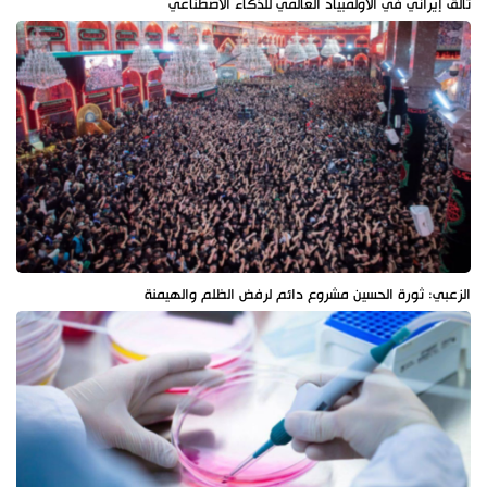
تألق إيراني في الأولمبياد العالمي للذكاء الاصطناعي
الزعبي: ثورة الحسين مشروع دائم لرفض الظلم والهيمنة