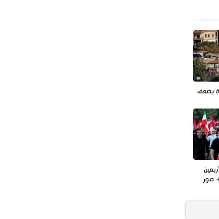
طهران وعموم إيران+ صور وفيديوهات
ة يضعف
ربعين
 صور