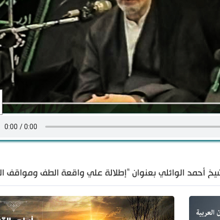
يخ أحمد الوائلي بعنوان "إطلالة علي واقعة الطف ومواقف الف