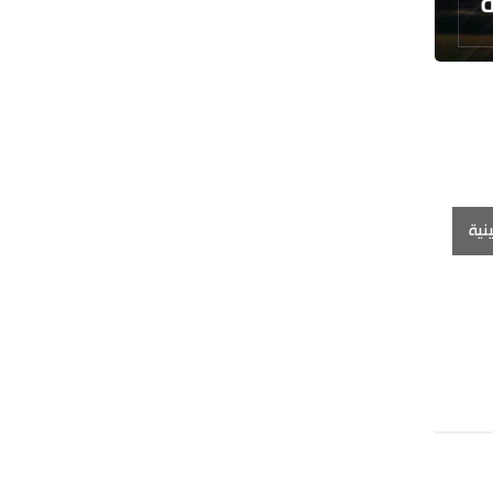
رئيس بلدية طهران يلتقي مع متولي
العتبة الحسينية ومحافظ كربلاء
تقرير مصور.. مراسم عزاء الأربعين بجوار
مكان استشهاد الإمام الشهيد
فريق طبي إيراني ينقذ حياة طفل عراقي
بأعجوبة+ فيديو
الشيخ قاسم: المقاومة مستمرة ما دام
نية
الاحتلال موجودا
حمادة: إيران تشكل لاعبا رئيسا على
خارطة العالم
حشود مليونية تواصل مراسيم الزيارة
الأربعينية في كربلاء
اللجنة التجارية المشتركة بين إيران
وباكستان تبدأ أعمالها
بدء مسيرات إحياء زيارة الأربعين في