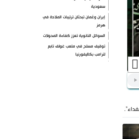
سعودية
إيران وعُمان تبحثان ترتيبات الملاحة في
هرمز
السوائل النانوية تعزز كفاءة المحولات
توقيف مسلح في ملعب غولف تابع
لترامب بكاليفورنيا
البرازيل تخفّض علاقاتها مع الأرجنتين
وتندد بتصعيد أميركي
علي السيد: صمت الحكومة يضعف موقف
لبنان
انخفاض حاد في مخزون الصواريخ
داء".
الأمريكية
العراق يعلن نجاح خطة زيارة الأربعين
رضائي: إيران جاهزة للدفاع عن سيادتها