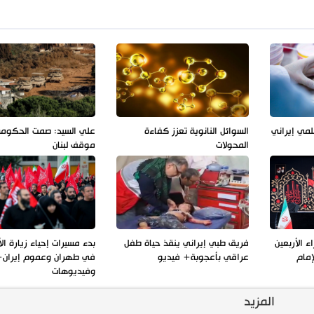
لمي إيراني
السوائل النانوية تعزز كفاءة
علي السيد: صمت الحكوم
المحولات
موقف لبنان
 الأربعين
فريق طبي إيراني ينقذ حياة طفل
بدء مسيرات إحياء زيارة الأ
إمام
عراقي بأعجوبة+ فيديو
في طهران وعموم إيران+
وفيديوهات
المزيد