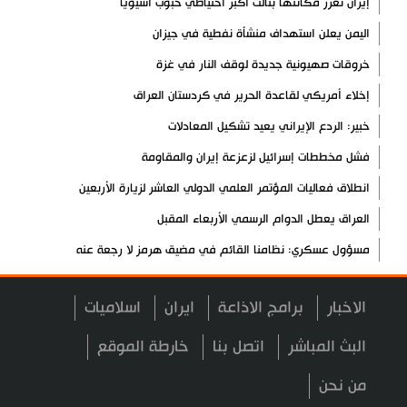
إيران تعزز مكانتها بثالث أكبر احتياطي حبوب آسيوياً
اليمن يعلن استهداف منشأة نفطية في جيزان
خروقات صهيونية جديدة لوقف النار في غزة
إخلاء أمريكي لقاعدة الحرير في كردستان العراق
خبير: الردع الإيراني يعيد تشكيل المعادلات
فشل مخططات إسرائيل لزعزعة إيران والمقاومة
انطلاق فعاليات المؤتمر العلمي الدولي العاشر لزيارة الأربعين
العراق يعطل الدوام الرسمي الأربعاء المقبل
مسؤول عسكري: نظامنا القائم في مضيق هرمز لا رجعة عنه
سيرة الشهداء المدافعين عن المراقد المقدسة في رحاب الثقافة
العربية
الاخبار
برامج الاذاعة
ايران
اسلاميات
صحيفة: أمريكا وإسرائيل خسرتا الحرب بينما خرجت إيران منتصرة
البث المباشر
اتصل بنا
خارطة الموقع
هيئة الحشد الشعبي تنشر.. "قسما لن يسقط العلم"+ فيديو
من نحن
مسقط: مفاوضات هرمز تجري في أجواء إيجابية