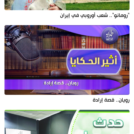
"رومانو".. شعب أوروبي في إيران
رويان.. قصة إرادة