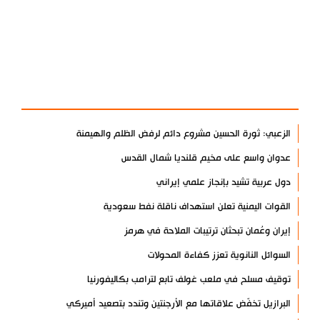
آخر الأخبار
الأكثر مشاهدة
الزعبي: ثورة الحسين مشروع دائم لرفض الظلم والهيمنة
عدوان واسع على مخيم قلنديا شمال القدس
دول عربية تشيد بإنجاز علمي إيراني
القوات اليمنية تعلن استهداف ناقلة نفط سعودية
إيران وعُمان تبحثان ترتيبات الملاحة في هرمز
السوائل النانوية تعزز كفاءة المحولات
توقيف مسلح في ملعب غولف تابع لترامب بكاليفورنيا
البرازيل تخفّض علاقاتها مع الأرجنتين وتندد بتصعيد أميركي