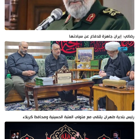
رضائي: إيران جاهزة للدفاع عن سيادتها
رئيس بلدية طهران يلتقي مع متولي العتبة الحسينية ومحافظ كربلاء