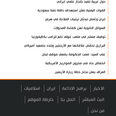
دول عربية تشيد بإنجاز علمي إيراني
القوات اليمنية تعلن استهداف ناقلة نفط سعودية
إيران وعُمان تبحثان ترتيبات الملاحة في هرمز
السوائل النانوية تعزز كفاءة المحولات
توقيف مسلح في ملعب غولف تابع لترامب بكاليفورنيا
البرازيل تخفّض علاقاتها مع الأرجنتين وتندد بتصعيد أميركي
علي السيد: صمت الحكومة يضعف موقف لبنان
انخفاض حاد في مخزون الصواريخ الأمريكية
العراق يعلن نجاح خطة زيارة الأربعين
رضائي: إيران جاهزة للدفاع عن سيادتها
الاخبار
برامج الاذاعة
ايران
اسلاميات
رئيس بلدية طهران يلتقي مع متولي العتبة الحسينية ومحافظ كربلاء
تقرير مصور.. مراسم عزاء الأربعين بجوار مكان استشهاد الإمام
البث المباشر
اتصل بنا
خارطة الموقع
الشهيد
من نحن
فريق طبي إيراني ينقذ حياة طفل عراقي بأعجوبة+ فيديو