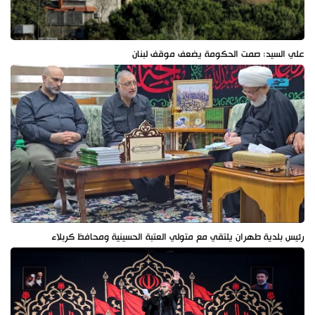
علي السيد: صمت الحكومة يضعف موقف لبنان
رئيس بلدية طهران يلتقي مع متولي العتبة الحسينية ومحافظ كربلاء