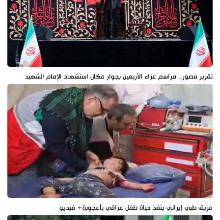
تقرير مصور.. مراسم عزاء الأربعين بجوار مكان استشهاد الإمام الشهيد
فريق طبي إيراني ينقذ حياة طفل عراقي بأعجوبة+ فيديو