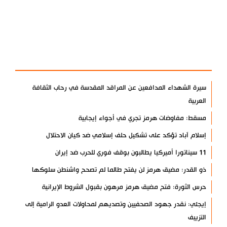
آخر الأخبار
الأكثر مشاهدة
سيرة الشهداء المدافعين عن المراقد المقدسة في رحاب الثقافة
العربية
مسقط: مفاوضات هرمز تجري في أجواء إيجابية
إسلام آباد تؤكد على تشكيل حلف إسلامي ضد كيان الاحتلال
11 سيناتورا أميركيا يطالبون بوقف فوري للحرب ضد إيران
ذو القدر: مضيق هرمز لن يفتح طالما لم تصحح واشنطن سلوكها
حرس الثورة: فتح مضيق هرمز مرهون بقبول الشروط الإيرانية
إيجئي: نقدر جهود الصحفيين وتصديهم لمحاولات العدو الرامية إلى
التزييف