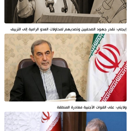
إيجئي: نقدر جهود الصحفيين وتصديهم لمحاولات العدو الرامية إلى التزييف
ولايتي: على القوات الأجنبية مغادرة المنطقة