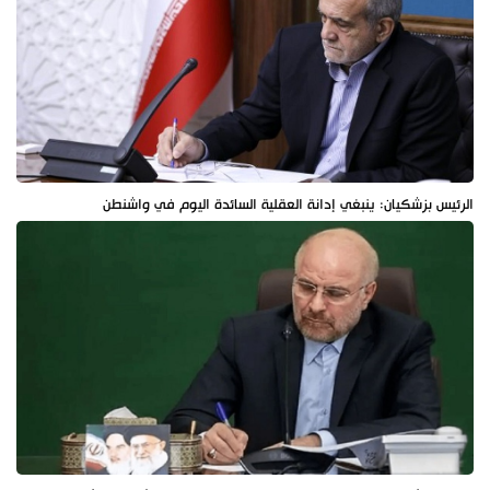
الرئيس بزشكيان: ينبغي إدانة العقلية السائدة اليوم في واشنطن