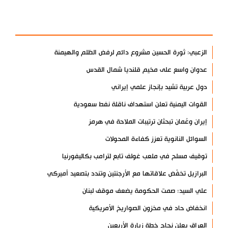
الأكثر مشاهدة
الزعبي: ثورة الحسين مشروع دائم لرفض الظلم والهيمنة
عدوان واسع على مخيم قلنديا شمال القدس
دول عربية تشيد بإنجاز علمي إيراني
القوات اليمنية تعلن استهداف ناقلة نفط سعودية
إيران وعُمان تبحثان ترتيبات الملاحة في هرمز
السوائل النانوية تعزز كفاءة المحولات
توقيف مسلح في ملعب غولف تابع لترامب بكاليفورنيا
البرازيل تخفّض علاقاتها مع الأرجنتين وتندد بتصعيد أميركي
علي السيد: صمت الحكومة يضعف موقف لبنان
انخفاض حاد في مخزون الصواريخ الأمريكية
العراق يعلن نجاح خطة زيارة الأربعين