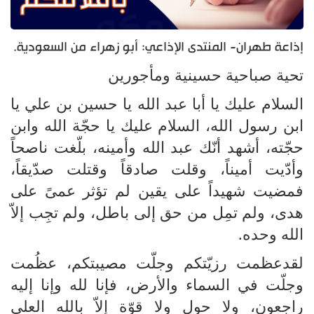
إذاعة طهران- المنتدى الإذاعي: أبو زهراء من السعودية.
تحية صباحية حسينية ومأجورين
السلام عليك يا أبا عبد الله يا حسين بن علي يا
ابن رسول الله، السلام عليك يا حجّة الله وابن
حجّته، أشهد أنّك عبد الله وأمينه، بلّغت ناصحاً
وأدّيت أميناً، وقلت صادقاً وقتلت صدّيقاً،
فمضيت شهيداً على يقين لم تؤثر عمىً على
هدى، ولم تمِل من حق إلى باطل، ولم تجِب إلاّ
الله وحده.
لقدعظمت رزيّتكم وجلّت مصيبتكم، عظُمت
وجلّت في السماء والأرض، فإنا لله وإنا إليه
راجعون، ولا حول ولا قوّة إلاّ بالله العلي