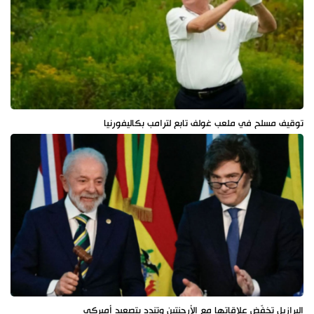
توقيف مسلح في ملعب غولف تابع لترامب بكاليفورنيا
البرازيل تخفّض علاقاتها مع الأرجنتين وتندد بتصعيد أميركي