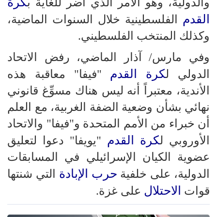
كرة
والدولية، وهو الأمر الذي أضر للغاية ب
القدم
الفلسطينية خلال السنوات الماضية،
وكذلك المنتخب الفلسطيني.
وفي مارس/ آذار الماضي، رفض الاتحاد
كرة القدم
الدولي ل
"فيفا" معاقبة هذه
الأندية، معتبراً أنه ليس هناك مسوِّغ قانوني
نهائي بشأن وضعية الضفة الغربية، مع العلم
أن خبراء من الأمم المتحدة و"فيفا" والاتحاد
كرة القدم
الأوروبي ل
"يويفا" دعوا لتعليق
عضوية الكيان الإسرائيلي في المسابقات
حرب الإبادة
الدولية، على خلفية
التي شنتها
الاحتلال
قوات
على غزة.