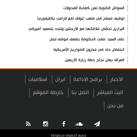
السوائل النانوية تعزز كفاءة المحولات
توقيف مسلح في ملعب غولف تابع لترامب بكاليفورنيا
البرازيل تخفّض علاقاتها مع الأرجنتين وتندد بتصعيد أميركي
علي السيد: صمت الحكومة يضعف موقف لبنان
انخفاض حاد في مخزون الصواريخ الأمريكية
العراق يعلن نجاح خطة زيارة الأربعين
رضائي: إيران جاهزة للدفاع عن سيادتها
الاخبار
برامج الاذاعة
ايران
اسلاميات
رئيس بلدية طهران يلتقي مع متولي العتبة الحسينية ومحافظ كربلاء
تقرير مصور.. مراسم عزاء الأربعين بجوار مكان استشهاد الإمام
البث المباشر
اتصل بنا
خارطة الموقع
الشهيد
من نحن
فريق طبي إيراني ينقذ حياة طفل عراقي بأعجوبة+ فيديو
الشيخ قاسم: المقاومة مستمرة ما دام الاحتلال موجودا
حمادة: إيران تشكل لاعبا رئيسا على خارطة العالم
جميع الحقوق محفوظة