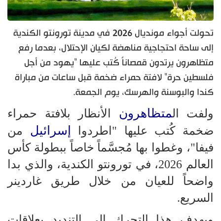
تحولت أجواء مونديال 2026 في مدينة تورونتو الكندية
إلى ساحة احتجاجية مناهضة لكيان الإحتلال، بعدما رفع
متظاهرون يرتدون قمصاناً كُتب عليها "يهود من أجل
فلسطين حرة" لافتة حمراء ضخمة قبل ساعات من مباراة
كندا والبوسنة والهرسك، يوم الجمعة.
متظاهرون
ولفت ال
الأنظار بلافتة حمراء
إسرائيل
ضخمة كُتب عليها "اطردوا
من
فيفا"، وغطوا بها مُجسَّماً خاصاً ببطولة كأس
العالم 2026، في تورونتو الكندية، والذي بدا
واضحاً للعيان من خلال طريق غاردينر
السريع.
ويهدف هذا التحرك إلى التنديد بعلاقات