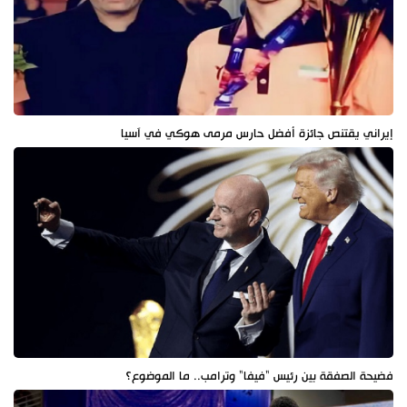
إيراني يقتنص جائزة أفضل حارس مرمى هوكي في آسيا
فضيحة الصفقة بين رئيس "فيفا" وترامب.. ما الموضوع؟