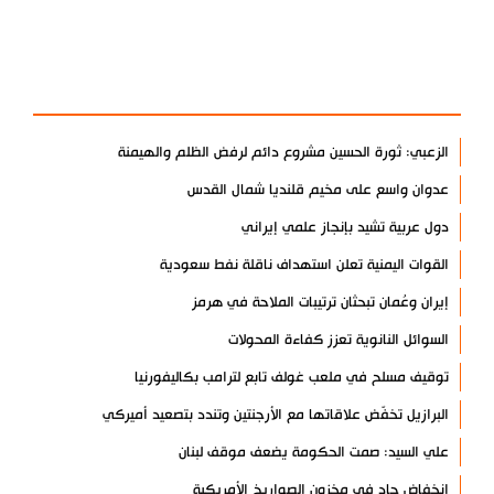
آخر الأخبار
الأكثر مشاهدة
الزعبي: ثورة الحسين مشروع دائم لرفض الظلم والهيمنة
عدوان واسع على مخيم قلنديا شمال القدس
دول عربية تشيد بإنجاز علمي إيراني
القوات اليمنية تعلن استهداف ناقلة نفط سعودية
إيران وعُمان تبحثان ترتيبات الملاحة في هرمز
السوائل النانوية تعزز كفاءة المحولات
توقيف مسلح في ملعب غولف تابع لترامب بكاليفورنيا
البرازيل تخفّض علاقاتها مع الأرجنتين وتندد بتصعيد أميركي
علي السيد: صمت الحكومة يضعف موقف لبنان
انخفاض حاد في مخزون الصواريخ الأمريكية