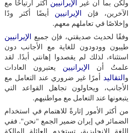
الإيرانيين
ولكن بما أن غير
أكثر ارتياحًا مع
الإيرانيين
الآخرين، فإن
أيضًا أكثر ودًا
وإخلاصًا في تعاملهم معهم.
الإيرانيين
وفقًا لحديث صديقتي، فإن جميع
طيبون وودودون للغاية مع الأجانب دون
استثناء، لذلك لم يقصدوا إهانتي أبدًا. لقد
الإيرانيين
علمتُ أن
يعتبرون العادات
التقاليد
و
أمرًا غير ضروري عند التعامل مع
الأجانب، ويحاولون تجاهل القواعد التي
يتبعونها عند التعامل مع مواطنيهم.
من أكثر الأمور إثارةً للاهتمام في استخدام
الضمائر في إيران ضمير الجمع "نحن". ففي
اللغة الإنجليزية، تستخدم العائلة المالكة