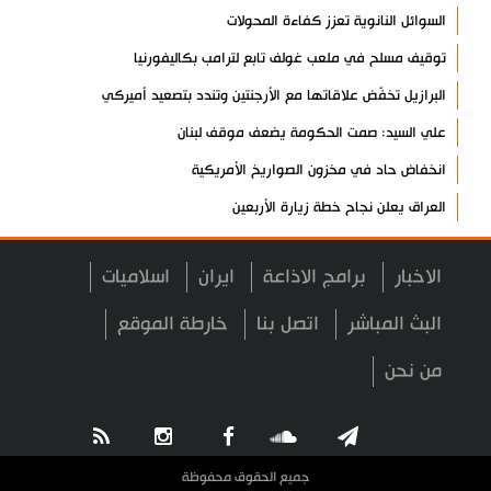
السوائل النانوية تعزز كفاءة المحولات
توقيف مسلح في ملعب غولف تابع لترامب بكاليفورنيا
البرازيل تخفّض علاقاتها مع الأرجنتين وتندد بتصعيد أميركي
علي السيد: صمت الحكومة يضعف موقف لبنان
انخفاض حاد في مخزون الصواريخ الأمريكية
العراق يعلن نجاح خطة زيارة الأربعين
رضائي: إيران جاهزة للدفاع عن سيادتها
الاخبار
برامج الاذاعة
ايران
اسلاميات
رئيس بلدية طهران يلتقي مع متولي العتبة الحسينية ومحافظ كربلاء
تقرير مصور.. مراسم عزاء الأربعين بجوار مكان استشهاد الإمام
البث المباشر
اتصل بنا
خارطة الموقع
الشهيد
من نحن
فريق طبي إيراني ينقذ حياة طفل عراقي بأعجوبة+ فيديو
الشيخ قاسم: المقاومة مستمرة ما دام الاحتلال موجودا
حمادة: إيران تشكل لاعبا رئيسا على خارطة العالم
جميع الحقوق محفوظة