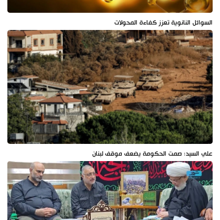
السوائل النانوية تعزز كفاءة المحولات
علي السيد: صمت الحكومة يضعف موقف لبنان