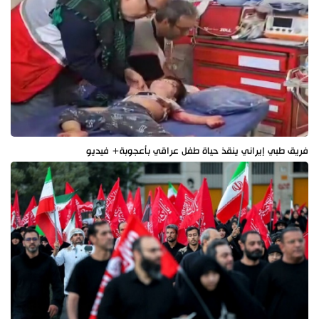
فريق طبي إيراني ينقذ حياة طفل عراقي بأعجوبة+ فيديو