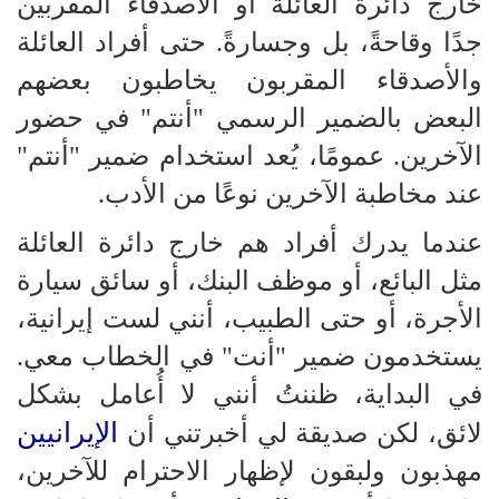
خارج دائرة العائلة أو الأصدقاء المقربين
جدًا وقاحةً، بل وجسارةً. حتى أفراد العائلة
والأصدقاء المقربون يخاطبون بعضهم
البعض بالضمير الرسمي "أنتم" في حضور
الآخرين. عمومًا، يُعد استخدام ضمير "أنتم"
عند مخاطبة الآخرين نوعًا من الأدب.
عندما يدرك أفراد هم خارج دائرة العائلة
مثل البائع، أو موظف البنك، أو سائق سيارة
الأجرة، أو حتى الطبيب، أنني لست إيرانية،
يستخدمون ضمير "أنت" في الخطاب معي.
في البداية، ظننتُ أنني لا أُعامل بشكل
الإيرانيين
لائق، لكن صديقة لي أخبرتني أن
مهذبون ولبقون لإظهار الاحترام للآخرين،