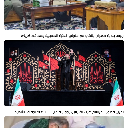
رئيس بلدية طهران يلتقي مع متولي العتبة الحسينية ومحافظ كربلاء
تقرير مصور.. مراسم عزاء الأربعين بجوار مكان استشهاد الإمام الشهيد