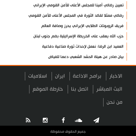
تعيين رضائي أمينا للمجلس الأعلى للأمن القومي الإيراني
رضائي ممثلا لقائد الثورة في المجلس الأعلى للأمن القومي
فريق الروبوتات الطلابي الإيراني يحرز وصافة العالم
حزب الله يعقب على الخريطة الإسرائيلية بضم جنوب لبنان
العميد ابن الرضا: نعمل لإحداث ثورة صناعية دفاعية
بيان صادر عن هيئة الحشد الشعبي دعما للفياض
آية الله لاريجاني: مضيق هرمز لن يعود إلى وضعه السابق
الاخبار
برامج الاذاعة
ايران
اسلاميات
إنجاز إيراني في إنتاج فيروسات مُهندسة وراثيا لعلاج السرطان
تكريم الشهيد لاريجاني ومنحه "الجائزة الوطنية للتعليم والثقافة
البث المباشر
اتصل بنا
خارطة الموقع
والبحوث"
من نحن
آخر مستجدات الإبادة الجماعية في غزة
"حماس": نتمسك بالاتفاق مع الوسطاء والأولوية للتنفيذ
الشيخ صبري يحذر من حزام استيطاني يعزل الأقصى عن القدس
جميع الحقوق محفوظة